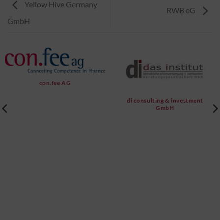
Yellow Hive Germany
RWB eG
GmbH
con.fee AG
di consulting & investment
GmbH