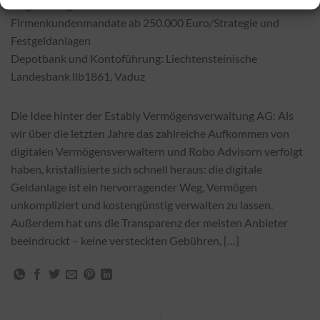
Folgestrategie
Firmenkundenmandate ab 250.000 Euro/Strategie und
Festgeldanlagen
Depotbank und Kontoführung: Liechtensteinische
Landesbank llb1861, Vaduz
Die Idee hinter der Estably Vermögensverwaltung AG: Als
wir über die letzten Jahre das zahlreiche Aufkommen von
digitalen Vermögensverwaltern und Robo Advisorn verfolgt
haben, kristallisierte sich schnell heraus: die digitale
Geldanlage ist ein hervorragender Weg, Vermögen
unkompliziert und kostengünstig verwalten zu lassen.
Außerdem hat uns die Transparenz der meisten Anbieter
beeindruckt – keine versteckten Gebühren, […]