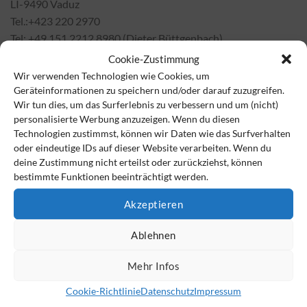
LI-9490 Vaduz
Tel.:+423 220 2970
Tel: +49 151 2212 8980 (Dieter Büttgenbach)
Email: dieter.buettgenbach@estably.com
Cookie-Zustimmung
Web: www.estably.com
Wir verwenden Technologien wie Cookies, um
Sonstige Dienstleistungen
Geräteinformationen zu speichern und/oder darauf zuzugreifen.
Wir tun dies, um das Surferlebnis zu verbessern und um (nicht)
Vermögensverwaltungsunternehmen (Erlaubnis der
personalisierte Werbung anzuzeigen. Wenn du diesen
Finanzmarktaufsicht (LI) und BaFin (D)
Technologien zustimmst, können wir Daten wie das Surfverhalten
registriert. Möglichkeit der Tätigkeit im gesamten EWR-
oder eindeutige IDs auf dieser Website verarbeiten. Wenn du
deine Zustimmung nicht erteilst oder zurückziehst, können
Raum und der Schweiz.
bestimmte Funktionen beeinträchtigt werden.
Spezialist im Bereich
Vermögensverwaltung: Liquides, globales, aktives Asset
Akzeptieren
Management und alternative
Ablehnen
Investmentopportunitäten in den sog. Private Markets.
Leistungen für VSAV Mitglieder
Mehr Infos
Privatkundenmandate bereits ab 100.000 Euro Erstanlage/
Cookie-Richtlinie
Datenschutz
Impressum
ab 50.000 Euro für jede