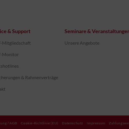
ice & Support
Seminare & Veranstaltunge
Mitgliedschaft
Unsere Angebote
-Monitor
shotlines
icherungen & Rahmenverträge
akt
zung / AGB
Cookie-Richtlinie (EU)
Datenschutz
Impressum
Zahlungswe