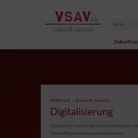
Zum
Inhalt
springen
Zukunft si
VSAV e.V. – Zukunft sichern
Digitalisierung
Digitalisierung bringt Geschwindigkeit, we
Geschäftsprozesse automatisieren,