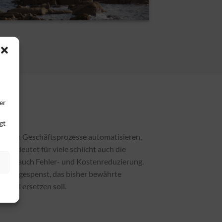
u
er
gt
eil sich Geschäftsprozesse automatisieren,
s bedeutet für viele schlicht auch die
Regel auch Fehler- und Kostenreduzierung.
Schreckgespenst, das bisher bewährte
n und ersetzen soll.