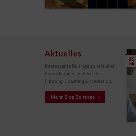
Aktuelles
30
16
Juni
Juli
Interessante Beiträge zu aktuellen
VSAV Monitor Newsletter
Entwicklungen im Bereich
Planbare Risiken
vermeiden: Warum zu
Führung, Coaching & Mediation.
hohe Steuerlast auch
ein Risiko-Thema ist
Mehr Blog Beiträge