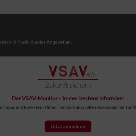
rdern Ihr individuelles Angebot an.
Der VSAV-Monitor – immer bestens informiert
en Tipps und konkreten Hilfen
|
mit wirkungsvollen Angeboten nur für 
Jetzt anmelden