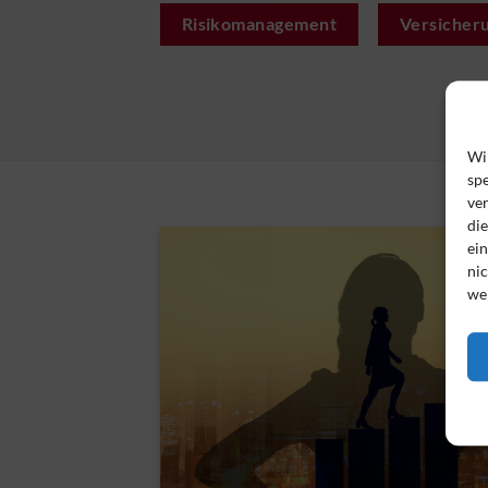
Risikomanagement
Versicher
Wi
spe
ve
di
ei
nic
we