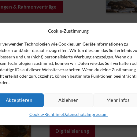
ungen & Rahmenverträge
Cookie-Zustimmung
r verwenden Technologien wie Cookies, um Geräteinformationen zu
ichern und/oder darauf zuzugreifen. Wir tun dies, um das Surferlebnis z
rbessern und um (nicht) personalisierte Werbung anzuzeigen. Wenn du
esen Technologien zustimmst, können wir Daten wie das Surfverhalten od
ndeutige IDs auf dieser Website verarbeiten. Wenn du deine Zustimmung
Digitalisierung
ht erteilst oder zurückziehst, können bestimmte Funktionen beeinträchti
rden.
Digitalisierung bringt Geschwindigkeit, w
vereinfachen und beschleunigen lassen. Da
Reduzierung von Arbeit und damit in der 
Akzeptieren
Ablehnen
Mehr Infos
Für einige ist Digitalisierung jedoch das 
Cookie-Richtlinie
Datenschutz
Impressum
Arbeitsweisen und Personen infrage stelle
Digitalisierung