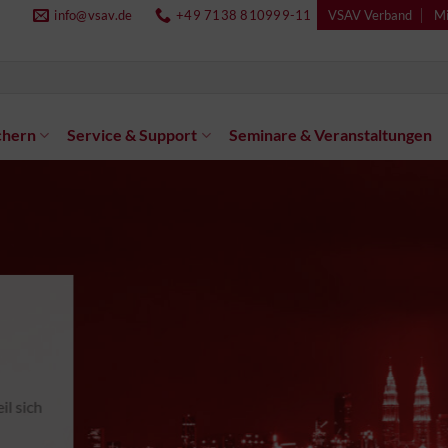
info@vsav.de
+49 7138 810999-11
VSAV Verband
Mi
chern
Service & Support
Seminare & Veranstaltungen
il sich