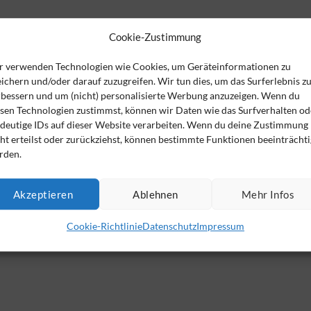
Cookie-Zustimmung
r verwenden Technologien wie Cookies, um Geräteinformationen zu
ichern und/oder darauf zuzugreifen. Wir tun dies, um das Surferlebnis z
rbessern und um (nicht) personalisierte Werbung anzuzeigen. Wenn du
esen Technologien zustimmst, können wir Daten wie das Surfverhalten od
ndeutige IDs auf dieser Website verarbeiten. Wenn du deine Zustimmung
ht erteilst oder zurückziehst, können bestimmte Funktionen beeinträchti
rden.
Der VSAV-Monitor – immer bestens informiert
en Tipps und konkreten Hilfen
|
mit wirkungsvollen Angeboten nur für 
Akzeptieren
Ablehnen
Mehr Infos
Jetzt anmelden
Cookie-Richtlinie
Datenschutz
Impressum