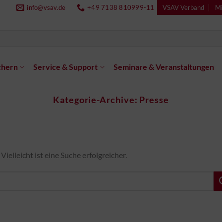
info@vsav.de
+49 7138 810999-11
VSAV Verband
Mi
chern
Service & Support
Seminare & Veranstaltungen
Kategorie-Archive:
Presse
ielleicht ist eine Suche erfolgreicher.