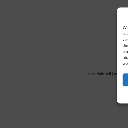
Wi
spe
ve
di
ei
nic
we
brandaktuell
|
mit viel