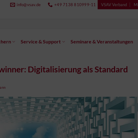
info@vsav.de
+49 7138 810999-11
VSAV Verband
Mi
chern
Service & Support
Seminare & Veranstaltungen
nner: Digitalisierung als Standard
mann