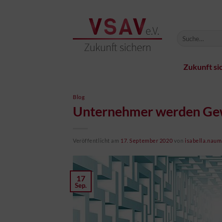
Zum
Inhalt
springen
Zukunft si
Blog
Unternehmer werden Gewi
Veröffentlicht am
17. September 2020
von
isabella.nau
17
Sep.