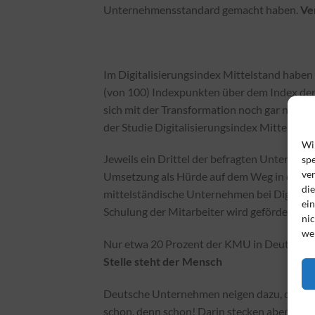
Unternehmensstandard gemacht haben.
Ve
Im Digitalisierungsindex Mittelstand haben
(von 100) Indexpunkten über dem Index der
sich mit der Transformation noch gar nicht b
der Studie Digitalisierungsindex Mittelstand
Wi
Jeweils ein Drittel der befragten Unternehm
spe
ve
Umsetzung als Hürde auf dem Weg in die Digi
di
mittelständische Unternehmen bei Digital
ei
Schulung der Mitarbeiter wird gefördert.
nic
we
Nur etwa 20 Prozent der KMU in Deutschland
Stelle steht der Mensch
Deutsche Unternehmen neigen dazu, den pe
schon, denn schon! Darin stecken aber einige