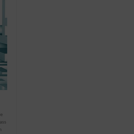
re
dass
m