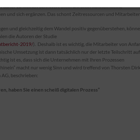
n daher zu kleinen Schritten. Stein um Stein können kleine
uen und sich ergänzen. Das schont Zeitressourcen und Mitarbeiter
ügen und gleichzeitig dem Wandel positiv gegenüberstehen, könn
len die Autoren der Studie
mtbericht-2019/
). Deshalb ist es wichtig, die Mitarbeiter von Anfa
che Umsetzung ist dann tatsächlich nur der letzte Teilschritt auf
htig ist es, dass sich die Unternehmen mit Ihren Prozessen
e hinein” macht nur wenig Sinn und wird treffend von Thorsten Dirk
 AG, beschrieben:
en, haben Sie einen scheiß digitalen Prozess”