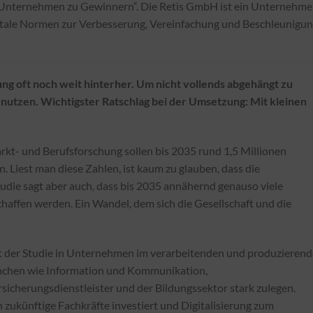
ht Unternehmen zu Gewinnern“. Die Retis GmbH ist ein Unternehme
igitale Normen zur Verbesserung, Vereinfachung und Beschleunigu
ng oft noch weit hinterher. Um nicht vollends abgehängt zu
nutzen. Wichtigster Ratschlag bei der Umsetzung: Mit kleinen
markt- und Berufsforschung sollen bis 2035 rund 1,5 Millionen
n. Liest man diese Zahlen, ist kaum zu glauben, dass die
 Studie sagt aber auch, dass bis 2035 annähernd genauso viele
haffen werden. Ein Wandel, dem sich die Gesellschaft und die
ut der Studie in Unternehmen im verarbeitenden und produzieren
nchen wie Information und Kommunikation,
sicherungsdienstleister und der Bildungssektor stark zulegen.
zukünftige Fachkräfte investiert und Digitalisierung zum