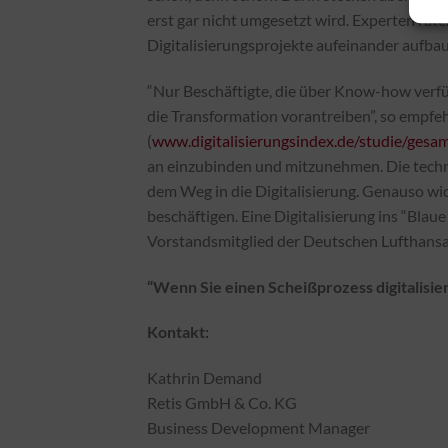
erst gar nicht umgesetzt wird. Experten rate
Digitalisierungsprojekte aufeinander aufba
“Nur Beschäftigte, die über Know-how verf
die Transformation vorantreiben”, so empfeh
(
www.digitalisierungsindex.de/studie/gesa
an einzubinden und mitzunehmen. Die technis
dem Weg in die Digitalisierung. Genauso wic
beschäftigen. Eine Digitalisierung ins “Blau
Vorstandsmitglied der Deutschen Lufthansa
“Wenn Sie einen Scheißprozess digitalisier
Kontakt:
Kathrin Demand
Retis GmbH & Co. KG
Business Development Manager