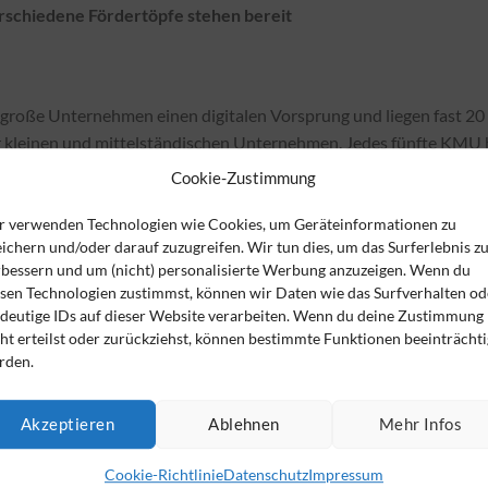
rschiedene Fördertöpfe stehen bereit
 große Unternehmen einen digitalen Vorsprung und liegen fast 20
 kleinen und mittelständischen Unternehmen. Jedes fünfte KMU 
efasst oder befindet sich erst in der Planungsphase, so eine Auss
Cookie-Zustimmung
.
r verwenden Technologien wie Cookies, um Geräteinformationen zu
en nennen die hohen Investitionskosten und die fehlende Zeit für
ichern und/oder darauf zuzugreifen. Wir tun dies, um das Surferlebnis z
rbessern und um (nicht) personalisierte Werbung anzuzeigen. Wenn du
talisierung. Dabei unterstützt der Staat vor allem kleine und
esen Technologien zustimmst, können wir Daten wie das Surfverhalten od
isierungsvorhaben mit verschiedenen Förderprogrammen. Auch die
ndeutige IDs auf dieser Website verarbeiten. Wenn du deine Zustimmung
ht erteilst oder zurückziehst, können bestimmte Funktionen beeinträchti
rden.
 schöpfen die bereitgestellten Fördermittel voll aus.
An erster
Akzeptieren
Ablehnen
Mehr Infos
rfekten großen Digitalisierungsplan umsetzen zu wollen – Wenn
Cookie-Richtlinie
Datenschutz
Impressum
 Stolperfallen, die dazu führen, dass das Vorhaben scheitert oder