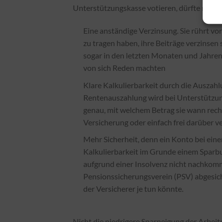
Unterstützungskasse votieren, dürfte noch
Eine anständige Verzinsung. Sie rührt vo
zu tragen haben, ihre Beiträge verzinsen 
sogar in den letzten Monaten und Jahren
von sich Reden machten
Klare Kalkulierbarkeit durch die Auszah
Rentenauszahlung wird bei Unterstützun
genau, mit welchem Betrag sie wann rechn
Versicherung oder einfach frei darüber v
Mehr Sicherheit, denn ein Konto bei eine
Kalkulierbarkeit im Grunde einem Sparbu
aufgrund einer Insolvenz nicht nachkom
Pensionssicherungsverein (PSV) abgesiche
der Versicherer je tun könnte.
Nicht die niedrigere Sparneigung der Arbei