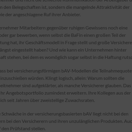
in den Belegschaften ist, sondern die mangelnde Attraktivität der
e der angeschlagene Ruf ihrer Anbieter.
rnehmer Mitarbeitern gegenüber ruhigen Gewissens noch eine
er gar bewerben, wenn selbst die BaFin einen großen Teil der
ng hat, ihr Geschäftsmodell in Frage stellt und große Versichere
ängst eingestellt haben? Und wie kann ein Unternehmen hinter
ft stehen, bei dem es womöglich sogar selbst in die Haftung ruts
 dass bei versicherungsförmigen bAV-Modellen die Teilnahmequote
nzuschießen würden. Klingt logisch, allein: Warum sollten die
itnehmer sind aufgeklärter, als manche Versicherer glauben. Das
Ihr Angebotsportfolio zumindest erweitern. Ihre Kollegen aus der
ch seit Jahren über zweistellige Zuwachsraten.
 Schwäche in der versicherungsbasierten bAV liegt nicht bei den
rn bei den Versicherern und ihren unzulänglichen Produkten. Au
 den Prüfstand stellen.