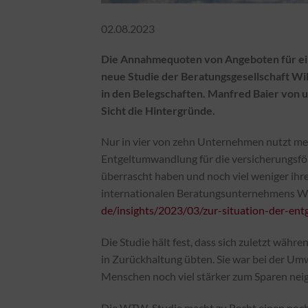
02.08.2023
Die Annahmequoten von Angeboten für eine 
neue Studie der Beratungsgesellschaft W
in den Belegschaften. Manfred Baier von
Sicht die Hintergründe.
Nur in vier von zehn Unternehmen nutzt meh
Entgeltumwandlung für die versicherungsf
überrascht haben und noch viel weniger ihre 
internationalen Beratungsunternehmens W
de/insights/2023/03/zur-situation-der-en
Die Studie hält fest, dass sich zuletzt währ
in Zurückhaltung übten. Sie war bei der Umw
Menschen noch viel stärker zum Sparen neig
Die WTW-Studie macht zu Recht einen noch 