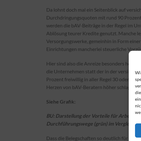
Da lohnt doch mal ein Seitenblick auf vers
Durchdringungsquoten mit rund 90 Prozent 
werden die bAV-Beiträge in der Regel im Un
Ablösung teurer Kredite genutzt. Manche le
Versorgungswerke, gemeinhin in Form einer 
Einrichtungen mancherlei steuerliche Vorzü
Hier sind also die Anreize besonders hoch,
die Unternehmen statt der in der versiche
Wi
Prozent freiwillig in aller Regel 30 oder 50 
spe
ve
Herzen von bAV-Beratern höher schlagen.
di
ei
Siehe Grafik:
nic
we
BU: Darstellung der Vorteile für Arbeitn
Durchführungswege (grün) im Vergleich z
Dass die Belegschaften so deutlich für di