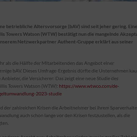
betriebliche Altersvorsorge (bAV) sind seit jeher gering. Ein
illis Towers Watson (WTW) bestätigt nun die mangelnde Akzept
 unserem Netzwerkpartner Authent-Gruppe erklärt aus seiner
r als die Hälfte der Mitarbeitenden das Angebot einer
örmige bAV. Dieses Umfrage-Ergebnis dürfte die Unternehmen ka
Anbieter, die Versicherer: Das zeigt eine neue Studie des
illis Towers Watson (WTW):
https://www.wtwco.com/de-
tgeltumwandlung-2023-studie
end der zahlreichen Krisen die Arbeitnehmer bei ihrem Sparverhalt
andlung auch schon lange vor den Krisen festzustellen, als die
ten.
anderen Aspekt aus: Arbeitgeber würden zwar in großer Zahl ein