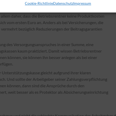
Cookie-Richtlinie
Datenschutz
Impressum
 weitere Gründe haben:
r allem daher, dass die Betriebsrentner keine Produktkosten
sich vom ersten Euro an. Anders als bei Versicherungen, die
 vermehrt bezüglich Reduzierungen der Beitragsgarantien
lung des Versorgungsanspruches in einer Summe, eine
gskassen kaum praktiziert. Damit wissen Betriebsrentner
en können, sie können ihn besser anlegen als bei einer
erfügen.
r Unterstützungskasse gleicht aufgrund ihrer klaren
ch. Und sollte der Arbeitgeber seiner Zahlungsverpflichtung
men können, dann sind die Ansprüche durch den
rt, weit besser als es Protektor als Absicherungseinrichtung
tnehmer und nicht die schlechte Kommunikation der Arbeitgeber d