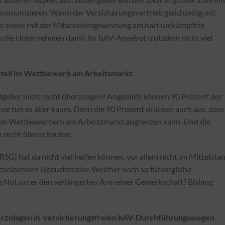
ommunizieren. Wenn der Versicherungsvertrieb gleichzeitig mit
en sowie mit der Mitarbeitergewinnung am hart umkämpften
 die Unternehmen damit ihr bAV-Angebot trotzdem nicht viel
orteil im Wettbewerb am Arbeitsmarkt
eitgeber nicht recht überzeugen? Angeblich können 90 Prozent der
ie tun es aber kaum. Denn die 90 Prozent drücken auch aus, dass
 von Wettbewerbern am Arbeitsmarkt abgrenzen kann. Und die
ls recht überschaubar.
G) hat da nicht viel helfen können, vor allem nicht im Mittelstan
scheidenden Geburtsfehler. Welcher noch so fürsorgliche
e Not unter den verlängerten Arm einer Gewerkschaft? Bislang
rzulagen in versicherungsfreien bAV-Durchführungswegen