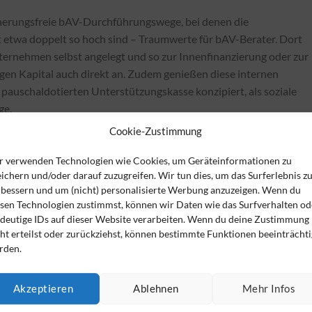
icherungsfreie bAV-Durchführungswege, bei denen die
etwa doppelt so hoch sind – Traumwerte für bAV-Berater. Dort
ternehmen selbst angelegt und so zur Innenfinanzierung oder zur
gen Kapital auch direkt an. Zudem genießen diese internen
pauschaldotierten Unterstützungskasse konzipiert, als soziale
ge.
Cookie-Zustimmung
 die Unterstützungskasse im Unternehmen zu bewerben. So hoch, d
rungsförmigen bAV üblichen gesetzlichen Mindestzulage von 15
r verwenden Technologien wie Cookies, um Geräteinformationen zu
Prozent hinzugeben, oft sind es sogar 100 Prozent. Auch das lässt d
ichern und/oder darauf zuzugreifen. Wir tun dies, um das Surferlebnis z
rbessern und um (nicht) personalisierte Werbung anzuzeigen. Wenn du
esen Technologien zustimmst, können wir Daten wie das Surfverhalten od
ndeutige IDs auf dieser Website verarbeiten. Wenn du deine Zustimmung
ht erteilst oder zurückziehst, können bestimmte Funktionen beeinträchti
rden.
ehmer und Arbeitgeber der versicherungsfreien bAV-
u versicherungsförmigen bAV-Produkten (rot).
Akzeptieren
Ablehnen
Mehr Infos
e Annahme einer Gehaltsumwandlung zu Gunsten einer