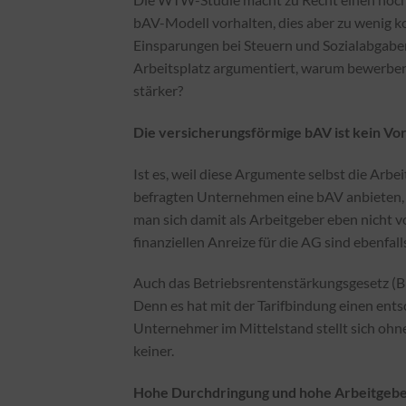
bAV-Modell vorhalten, dies aber zu wenig k
Einsparungen bei Steuern und Sozialabgab
Arbeitsplatz argumentiert, warum bewerben
stärker?
Die versicherungsförmige bAV ist kein V
Ist es, weil diese Argumente selbst die Arb
befragten Unternehmen eine bAV anbieten, s
man sich damit als Arbeitgeber eben nicht
finanziellen Anreize für die AG sind ebenfal
Auch das Betriebsrentenstärkungsgesetz (BRS
Denn es hat mit der Tarifbindung einen ent
Unternehmer im Mittelstand stellt sich ohn
keiner.
Hohe Durchdringung und hohe Arbeitgebe