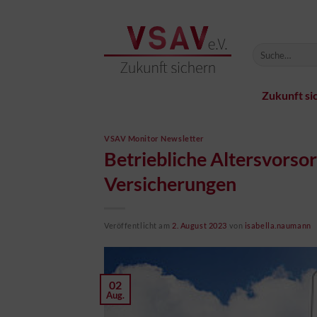
Zum
Inhalt
springen
Zukunft si
VSAV Monitor Newsletter
Betriebliche Altersvorso
Versicherungen
Veröffentlicht am
2. August 2023
von
isabella.naumann
02
Aug.