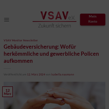
Zum
Inhalt
springen
Mein
Konto
VSAV Monitor Newsletter
Gebäudeversicherung: Wofür
herkömmliche und gewerbliche Policen
aufkommen
Veröffentlicht am
12. März 2024
von
isabella.naumann
12
März