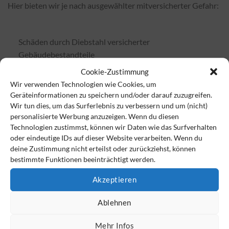
Hier bieten wir je nach ausgewählter mitversicherter Gefahr:
Schäden durch Diebstahl versicherter
Gebäudebestandteile
Cookie-Zustimmung
Gebäudebeschädigungen infolge Falschalarms
Wir verwenden Technologien wie Cookies, um
eines Rauchmelders
Geräteinformationen zu speichern und/oder darauf zuzugreifen.
Mietausfall bis zu 24 Monate
Wir tun dies, um das Surferlebnis zu verbessern und um (nicht)
personalisierte Werbung anzuzeigen. Wenn du diesen
Mehrkosten für umweltfreundliche Maßnahmen
Technologien zustimmst, können wir Daten wie das Surfverhalten
Kosten für die Wiederherstellung oder
oder eindeutige IDs auf dieser Website verarbeiten. Wenn du
deine Zustimmung nicht erteilst oder zurückziehst, können
Reproduktion von individuellen Programmen,
bestimmte Funktionen beeinträchtigt werden.
individuellen Daten und individuellen
Datenträgern der technischen
Akzeptieren
Gebäudebestandteile
Ablehnen
Wiederaufbau mit ähnlicher, dem Betriebszweck
dienender Nutzung
Mehr Infos