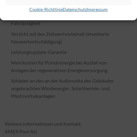
Verzicht auf den Einwand der Unterversicherung
Cookie-Richtlinie
Datenschutz
Impressum
Verzicht auf den Einwand der groben
Fahrlässigkeit
Verzicht auf den Zeitwertvorbehalt (erweiterte
Neuwertentschädigung)
Leistungsupdate-Garantie
Mehrkosten für Primärenergie bei Ausfall von
Anlagen der regenerativen Energieversorgung
Schäden an den an der Außenseite des Gebäudes
angebrachten Windenergie-, Solarthermie- und
Photovoltaikanlagen
Weitere Informationen und Kontakt:
AMEX Pool AG