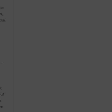
abe
n,
die
 –
g
auf
e
en