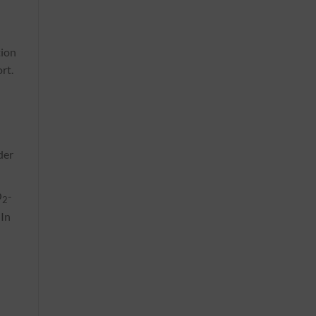
tion
rt.
der
O
-
2
 In