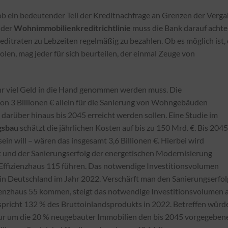
ge, ob ein bedeutender Teil der Kreditnachfrage an Grenzen der Verg
 der
Wohnimmobilienkreditrichtlinie
muss die Bank darauf achte
reditraten zu Lebzeiten regelmäßig zu bezahlen. Ob es möglich ist, 
olen, mag jeder für sich beurteilen, der einmal Zeuge von
sehr viel Geld in die Hand genommen werden muss. Die
on 3 Billionen € allein für die Sanierung von Wohngebäuden
 darüber hinaus bis 2045 erreicht werden sollen. Eine Studie im
sbau
schätzt die jährlichen Kosten auf bis zu 150 Mrd. €. Bis 2045
in will – wären das insgesamt 3,6 Billionen €. Hierbei wird
 und der Sanierungserfolg der energetischen Modernisierung
 Effizienzhaus 115 führen. Das notwendige Investitionsvolumen
in Deutschland im Jahr 2022. Verschärft man den Sanierungserfol
ienzhaus 55 kommen, steigt das notwendige Investitionsvolumen 
tspricht 132 % des Bruttoinlandsprodukts in 2022. Betreffen würd
ur um die 20 % neugebauter Immobilien den bis 2045 vorgegeben