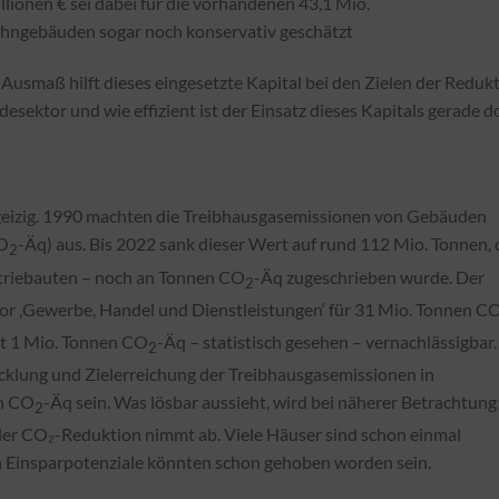
llionen € sei dabei für die vorhandenen 43,1 Mio.
ngebäuden sogar noch konservativ geschätzt
em Ausmaß hilft dieses eingesetzte Kapital bei den Zielen der Reduk
esektor und wie effizient ist der Einsatz dieses Kapitals gerade do
geizig. 1990 machten die Treibhausgasemissionen von Gebäuden
CO
-Äq) aus. Bis 2022 sank dieser Wert auf rund 112 Mio. Tonnen, 
2
triebauten – noch an Tonnen CO
-Äq zugeschrieben wurde. Der
2
ktor ‚Gewerbe, Handel und Dienstleistungen‘ für 31 Mio. Tonnen C
mit 1 Mio. Tonnen CO
-Äq – statistisch gesehen – vernach­lässigbar.
2
icklung und Zielerreichung der Treibhausgasemissionen in
en CO
-Äq sein. Was lösbar aussieht, wird bei näherer Betrachtung
2
 der CO₂-Reduktion nimmt ab. Viele Häuser sind schon einmal
n Einsparpotenziale könnten schon gehoben worden sein.