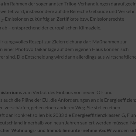
pa im Rahmen der sogenannten Trilog-Verhandlungen darauf geein
eweitet wird, insbesondere auf die Bereiche Gebäude und Verkehr.
O
-Emissionen zukünftig an Zertifikate bzw. Emissionsrechte
2
 ab – entsprechend der europäischen Klimaziele.
 wirkungsvolles Rezept zur Zielerreichung dar: Maßnahmen zur
ion einer Photovoltaikanlage auf dem eigenen Haus können sich
rer sind. Die Entscheidung wird dann allerdings aus wirtschaftlich
nisteriums
zum Verbot des Einbaus von neuen Öl- und
auch die Pläne der EU, die Anforderungen an die Energieeffizien
 zu verschärfen, gehen einen anderen Weg. Sie stellen einen
aft dar. Konkret sollen bis 2033 die Energieeffizienzklassen G, F u
eutschland innerhalb von neun Jahren saniert werden müssen. N
scher Wohnungs- und Immobilienunternehmen
GdW
würden sic