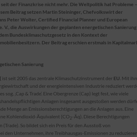
e seit der Finanzkrise nicht mehr. Die Weltpolitik hat Probleme 
diesem Beitrag setzen Martin Steininger, Chefvolkswirt der
s Peter Wolter, Certified Financial Planner und European
e. V., die Auswirkungen der geplanten energetischen Sanierung
dem Bundesklimaschutzgesetz in den Kontext der
mmobilienbesitzern. Der Beitrag erschien erstmals in Kapitalmar
getischen Sanierung
(
ist seit 2005 das zentrale Klimaschutzinstrument der
EU
. Mit ih
giewirtschaft und der energieintensiven Industrie reduziert werd
 sog. ‚Cap & Trade‘. Eine Obergrenze (Cap) legt fest, wie viele
shandelspflichtigen Anlagen insgesamt ausgestoßen werden dürf
nde Menge an Emissionsberechtigungen an die Anlagen aus. Eine
onne Kohlendioxid-Äquivalent (CO
-Äq). Diese Berechtigungen
2
(Trade). So bildet sich ein Preis für den Ausstoß von
 bei den Unternehmen, ihre Treibhausgas-Emissionen zu reduzieren