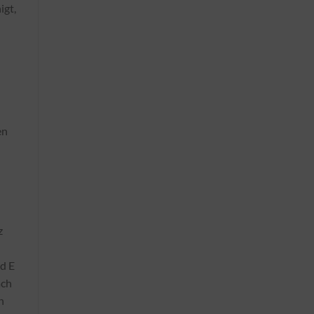
igt,
en
z
nd E
ach
h