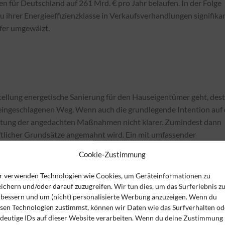
n für Deutschland auf 261 Mrd. € pro Jahr belaufen. In der Folge
u ihrer Energieeffizienzklasse in Verkaufsverhandlungen signifika
fer umgewälzt.
stellung energetische Sanierung für den Hauseigentümer geht, des
n eingeschlagenen Weg. Wenn auch die grundlegende Intention auf 
ichtung der angedachten Maßnahmen nicht klarer. Zumindest dann
aftlicher Grundsätze angemahnt wird. Ein mit umfassender
uropäischer Leader würde die notwendige Menge an CO
-
2
Cookie-Zustimmung
geringsten Kosten möglich wäre.
r verwenden Technologien wie Cookies, um Geräteinformationen zu
ichern und/oder darauf zuzugreifen. Wir tun dies, um das Surferlebnis z
rbessern und um (nicht) personalisierte Werbung anzuzeigen. Wenn du
del ist als Faktum vorausgesetzt. Dennoch lohnt es sich, die
esen Technologien zustimmst, können wir Daten wie das Surfverhalten od
ndeutige IDs auf dieser Website verarbeiten. Wenn du deine Zustimmung
Verordnung werden sechs Ziele genannt. Bei Ziel eins geht es um 