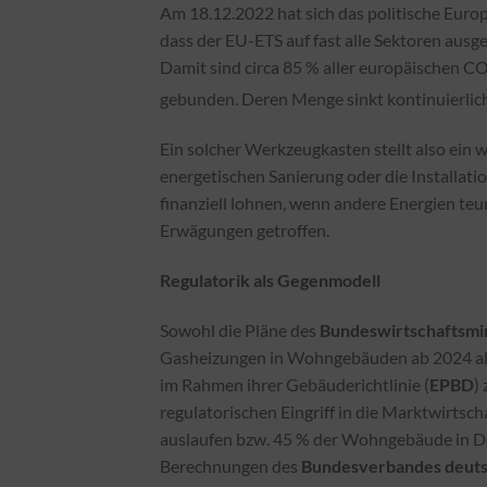
Am 18.12.2022 hat sich das politische Euro
dass der EU-ETS auf fast alle Sektoren ausg
Damit sind circa 85 % aller europäischen C
gebunden. Deren Menge sinkt kontinuierlich
Ein solcher Werkzeugkasten stellt also ein
energetischen Sanierung oder die Installat
finanziell lohnen, wenn andere Energien teu
Erwägungen getroffen.
Regulatorik als Gegenmodell
Sowohl die Pläne des
Bundeswirtschaftsmi
Gasheizungen in Wohngebäuden ab 2024 als 
im Rahmen ihrer Gebäuderichtlinie (
EPBD
)
regulatorischen Eingriff in die Marktwirtsch
auslaufen bzw. 45 % der Wohngebäude in D
Berechnungen des
Bundesverbandes deut