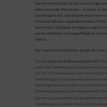
Die Weltwirtschaft ist derzeit so fragil wi
allen voran die Klimakrise – zu lösen. In 
bulwiengesa AG, und Diplom-Kaufmann Han
Financial Advisor sowie Beirat beim VSAV 
des Sektors Gebäude in Abgrenzung nach 
wirtschaftlichen Leistungsfähigkeit von I
intern.
Der marktwirtschaftliche Ansatz der ener
Der
Europäische Emissionshandel
(
EU-ETS
sollen die Treibhausgas-Emissionen der Ener
Der EU-ETS funktioniert nach dem Prinzip des
Treibhausgas-Emissionen von den emission
Die Mitgliedstaaten geben eine entspreche
Berechtigung erlaubt den Ausstoß einer T
können auf dem Markt frei gehandelt werden 
Treibhausgasen. Dieser Preis setzt Anreize