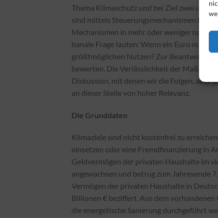
nic
Thema Klimaschutz und bei Ziel zwei um d
we
sind mittels Steuerungsmechanismen hinreich
Mechanismen in mehr oder weniger nachhalt
banale Frage lauten: Wenn ein Euro nur ein
größtmöglichen Nutzen? Zur Beantwortung 
bewerten. Die Verlässlichkeit der Maße ode
Diskussion, mit denen wir die Folgen, aber
an dieser Stelle von hoher Relevanz.
Die Grunddaten
Klimaziele sind nicht kostenfrei zu erreich
einsetzen oder eine Fremdfinanzierung in
Geldvermögen der privaten Haushalte im vi
angewachsen und betrug zum Jahresende 7.
Vermögen der privaten Haushalte in Deutsc
Billionen € beziffert. Aus dem vorhandene
die energetische Sanierung durchgeführt we