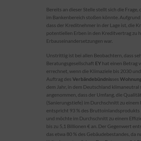
Bereits an dieser Stelle stellt sich die Fra
im Bankenbereich stoßen könnte. Aufgrund
dass der Kreditnehmer in der Lage ist, die K
potentiellen Erben in den Kreditvertrag zu h
Erbauseinandersetzungen war.
Unstrittig ist bei allen Beobachtern, dass 
Beratungsgesellschaft
EY
hat einen Betrag v
errechnet, wenn die Klimaziele bis 2030 und
Auftrag des
Verbändebündnis
ses
Wohnung
dem Jahr, in dem Deutschland klimaneutral se
angenommen, dass der Umfang, die Qualität
(Sanierungstiefe) im Durchschnitt zu einem
entspricht 93 % des Bruttoinlandsprodukts 
und möchte im Durchschnitt zu einem Effiz
bis zu 5,1 Billionen € an. Der Gegenwert en
das etwa 80 % des Gebäudebestandes, da n