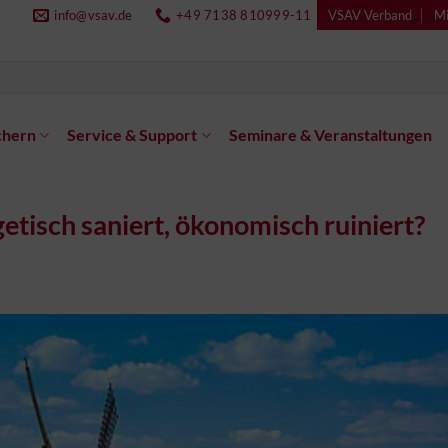
info@vsav.de
+49 7138 810999-11
VSAV Verband
Mi
chern
Service & Support
Seminare & Veranstaltungen
etisch saniert, ökonomisch ruiniert?