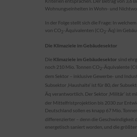
Kriterien entsprächen. Der Betrag von 3,6 Bi
Wohnungseinheiten in Wohn- und Nichtwoh
In der Folge stellt sich die Frage: In welch
von CO
-Äquivalenten (CO
-Äq) im Gebäud
2
2
Die Klimaziele im Gebäudesektor
Die
Klimaziele im Gebäudesektor
sind ehr
noch 210 Mio. Tonnen CO
-Äquivalente (
2
dem Sektor – inklusive Gewerbe- und Indus
Subsektor ‚Haushalte‘ ist für 80, der Subse
Äq verantwortlich. Der Sektor ‚Militär‘ ist 
der Mittelfristprojektion bis 2030 zur Entw
Deutschland sollen es knapp 67 Mio. Tonn
differenzierter – denn die Geschwindigkeit
energetisch saniert worden, und die größte