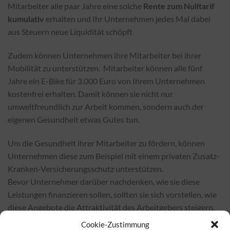
Mitarbeiter alle paar Jahre eine solche
Rente zum Nulltarif
kumulativ
erhalten und Ihr Unternehmen jedes Mal dabei
aus Steuern neue Liquidität schöpft
Zudem können Unternehmen ihre Mitarbeiter bei ihrer
Mobilität zu unterstützen. Mitarbeiter können alle fünf
Jahre ein E-Bike für 3.000 Euro von Ihrem Unternehmen
kostenfrei erhalten. Damit können sie nicht nur
umweltfreundlich zur Arbeit kommen, sondern auch der
eigenen Gesundheit etwas Gutes tun.
Um die Gesundheit ihrer Mitarbeiter zu fördern, können
Unternehmen diese zum Beispiel mit einem privaten Zusatz-
Kranken-Versicherungsschutz unterstützen.
Bevor Unternehmer darüber nachdenken, wie sie diese
Leistungen finanzieren sollen, sollten sie sich vorstellen, wie
diese Angebote die Attraktivität des Arbeitgebers steigern.
Cookie-Zustimmung