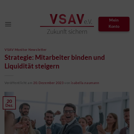
Zum
Inhalt
springen
Mein
Konto
VSAV Monitor Newsletter
Strategie: Mitarbeiter binden und
Liquidität steigern
Veröffentlicht am
20. Dezember 2023
von
isabella.naumann
20
Dez.