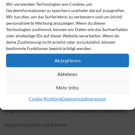
Nicht umsonst sind die Großkonzerne hochattraktive
Wir verwenden Technologien wie Cookies, um
Arbeitgeber, denn sie können sich durch solche
Geräteinformationen zu speichern und/oder darauf zuzugreifen.
Steuerkonzepte seit über 180 viel leichter attraktive
Wir tun dies, um das Surferlebnis zu verbessern und um (nicht)
Großzügigkeiten gegenüber ihren Mitarbeitern leisten.
personalisierte Werbung anzuzeigen. Wenn du diesen
Technologien zustimmst, können wir Daten wie das Surfverhalten
oder eindeutige IDs auf dieser Website verarbeiten. Wenn du
Dabei sind es sind eine Reihe von gesetzlichen Grundlagen,
deine Zustimmung nicht erteilst oder zurückziehst, können
die geschickt miteinander kombiniert, all diese Lösungen
bestimmte Funktionen beeinträchtigt werden.
generieren, aufgrund derer die Konzerne diese Attraktivität
erhalten. Unternehmer und Arbeitgeber aus dem
Akzeptieren
Mittelstand ab 20 Mitarbeitern werden feststellen, dass sich
Ablehnen
anstatt eines erhöhten Aufwandes plötzlich Monat für
Monat die Liquidität des Unternehmens verbessert.
Mehr Infos
Um festzustellen, wie viel Potenzial in solch einem Konzept
Cookie-Richtlinie
Datenschutz
Impressum
steckt, können Unternehmer unter
info@conav.de
das
Angebot zu einer kostenfreien Potenzialanalyse abfordern.
Ansprechpartner und Adresse