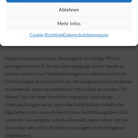
Lern-App ist selbst dann geeignet, wenn sie wie ein Quiz
Ablehnen
funktioniert. Weil dem Denker Zeit gegeben wird und er sich
das Lernpensum selbst einteilen kann, ohne unter Druck zu
Mehr Infos
geraten.
Cookie-Richtlinie
Datenschutz
Impressum
Der Verweigerer
Weiterbildung wird vom Verweigerer als lästige Pflicht
wahrgenommen. Er ist der Überzeugung, nichts Neues zu
lernen, sondern nur Wiederholungen zu erleben und lehnt
Fortbildungen grundsätzlich ab. Verweigerer sind auch daran
zu erkennen, dass sie annehmen schon alles zu wissen. Für
diesen Typ hält eine Versicherungsquizz-App einige
Überraschungen parat, denn die didaktischen Inhalte der
App liefern stets neue Erkenntnisse. Fortbildung eben. Und
wenn der Verweigerer schon alles weiß, dann hat er mit der
Quiz-App seine IDD-Stunden sozusagen im Vorbeigehen
eingeheimst.