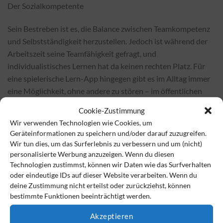
Der Sozialkompetente
Sein Bestreben ist es, die Balance zwischen Teamkompetenz
und Selbstständigkeit herzustellen. Jedoch ist während der
Arbeitszeit seine Teamfähigkeit gefragt, und
individualistisches Lernen hat da keinen rechten Platz. Für
eine spielerische Lern-App hingegen gibt es im Alltag immer
eine Möglichkeit, ohne andere zu stören – im öffentlichen
Verkehrsmittel, zur Überbrückung einer
Cookie-Zustimmung
Wir verwenden Technologien wie Cookies, um
Wartezeit, beim Frühstück …
Geräteinformationen zu speichern und/oder darauf zuzugreifen.
Wir tun dies, um das Surferlebnis zu verbessern und um (nicht)
Der (Über-)Denker
personalisierte Werbung anzuzeigen. Wenn du diesen
Technologien zustimmst, können wir Daten wie das Surfverhalten
Denker geraten häufig in Selbstzweifel. Der Denker-Typ neigt
oder eindeutige IDs auf dieser Website verarbeiten. Wenn du
dazu, alles tiefgründig zu hinterfragen und sich im
deine Zustimmung nicht erteilst oder zurückziehst, können
bestimmte Funktionen beeinträchtigt werden.
Gedankenkreis zu verlieren. Er lässt sich nicht mit einfachen
Antworten zufriedenstellen und liefert immer wieder falsche
Akzeptieren
Antworten. Obwohl er die richtigen kennt. Eine spielerische