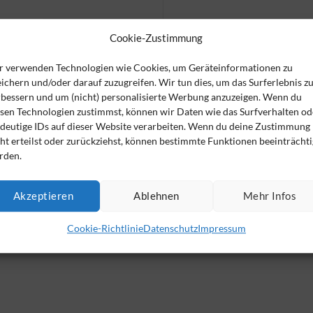
Cookie-Zustimmung
r verwenden Technologien wie Cookies, um Geräteinformationen zu
ichern und/oder darauf zuzugreifen. Wir tun dies, um das Surferlebnis z
rbessern und um (nicht) personalisierte Werbung anzuzeigen. Wenn du
esen Technologien zustimmst, können wir Daten wie das Surfverhalten od
ndeutige IDs auf dieser Website verarbeiten. Wenn du deine Zustimmung
ht erteilst oder zurückziehst, können bestimmte Funktionen beeinträchti
rden.
Der VSAV-Monitor – immer bestens informiert
en Tipps und konkreten Hilfen
|
mit wirkungsvollen Angeboten nur für 
Akzeptieren
Ablehnen
Mehr Infos
Jetzt anmelden
Cookie-Richtlinie
Datenschutz
Impressum