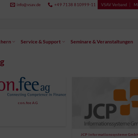
info@vsav.de
+49 7138 810999-11
VSAV Verband
Mi
chern
Service & Support
Seminare & Veranstaltungen
g
con.fee AG
JCP Informationssysteme Gmb