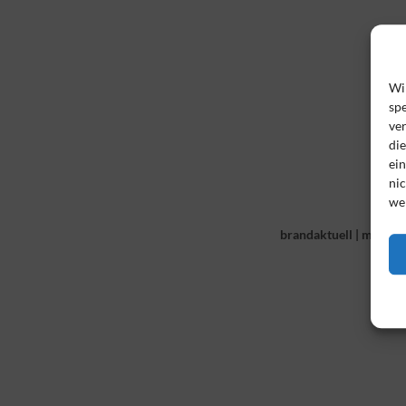
Wi
spe
ve
di
ei
nic
we
brandaktuell
|
mit viel