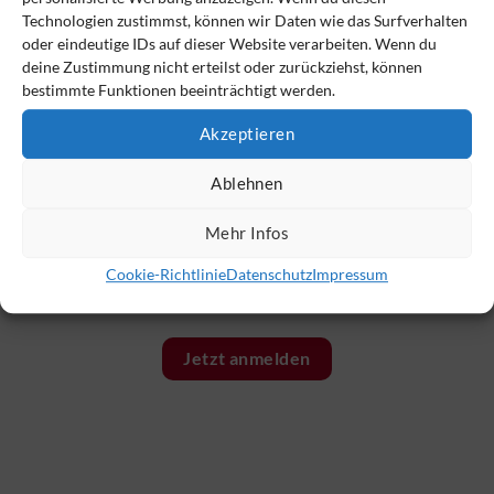
Technologien zustimmst, können wir Daten wie das Surfverhalten
oder eindeutige IDs auf dieser Website verarbeiten. Wenn du
deine Zustimmung nicht erteilst oder zurückziehst, können
bestimmte Funktionen beeinträchtigt werden.
Akzeptieren
Ablehnen
Mehr Infos
Der VSAV-Monitor – immer bestens informiert
brandaktuell
|
mit vielen Tipps und konkreten Hilfen
|
mit
Cookie-Richtlinie
Datenschutz
Impressum
wirkungsvollen Angeboten nur für Newsletter-Abonnenten
Jetzt anmelden