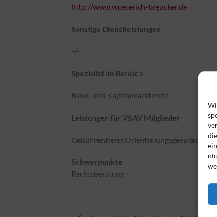
http://www.wueterich-breucker.de
Sonstige Dienstleistungen
-/-
Spezialist im Bereich
Bank- und Kapitalmarktrecht
Wi
spe
Leistungen für VSAV Mitglieder
ve
di
Gebührenfreies Orientierungsgespräch im 
ei
nic
Schwerpunkte
we
Rechtsberatung