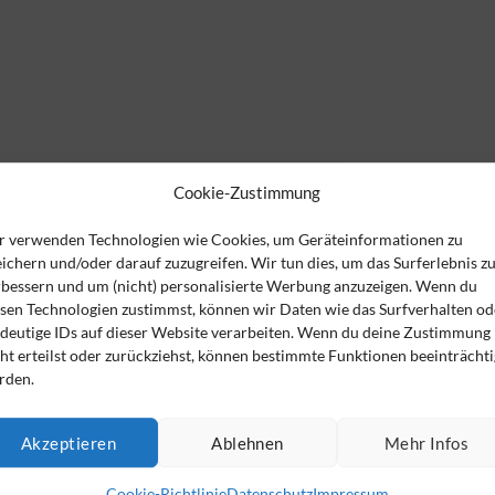
Cookie-Zustimmung
r verwenden Technologien wie Cookies, um Geräteinformationen zu
ichern und/oder darauf zuzugreifen. Wir tun dies, um das Surferlebnis z
rbessern und um (nicht) personalisierte Werbung anzuzeigen. Wenn du
esen Technologien zustimmst, können wir Daten wie das Surfverhalten od
Bereich Banken- und Kapitalmarktrecht
ndeutige IDs auf dieser Website verarbeiten. Wenn du deine Zustimmung
ht erteilst oder zurückziehst, können bestimmte Funktionen beeinträchti
rden.
Akzeptieren
Ablehnen
Mehr Infos
Cookie-Richtlinie
Datenschutz
Impressum