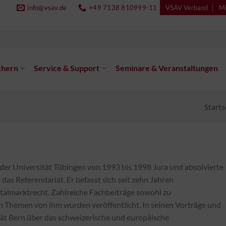
info@vsav.de
+49 7138 810999-11
VSAV Verband
Mi
chern
Service & Support
Seminare & Veranstaltungen
Starts
 der Universität Tübingen von 1993 bis 1998 Jura und absolvierte
das Referendariat. Er befasst sich seit zehn Jahren
almarktrecht. Zahlreiche Fachbeiträge sowohl zu
en Themen von ihm wurden veröffentlicht. In seinen Vorträge und
tät Bern über das schweizerische und europäische