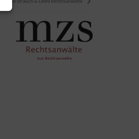
Kanzlei Strauch & Diehl Rechtsanwälte
mzs Rechtsanwälte