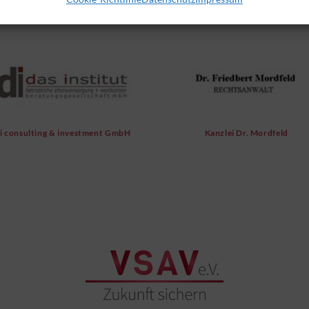
i consulting & investment GmbH
Kanzlei Dr. Mordfeld