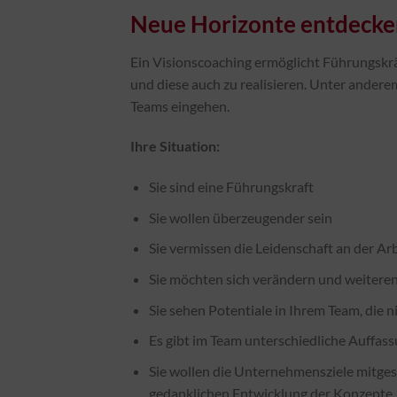
Neue Horizonte entdecke
Ein Visionscoaching ermöglicht Führungskrä
und diese auch zu realisieren. Unter andere
Teams eingehen.
Ihre Situation:
Sie sind eine Führungskraft
Sie wollen überzeugender sein
Sie vermissen die Leidenschaft an der Ar
Sie möchten sich verändern und weitere
Sie sehen Potentiale in Ihrem Team, die 
Es gibt im Team unterschiedliche Auffa
Sie wollen die Unternehmensziele mitges
gedanklichen Entwicklung der Konzepte