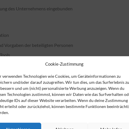
icklung des Unternehmens eingebunden
ation
und Vorgaben der beteiligten Personen
 Tools
Cookie-Zustimmung
n vor
 einen Aktionsplan
r verwenden Technologien wie Cookies, um Geräteinformationen zu
ichern und/oder darauf zuzugreifen. Wir tun dies, um das Surferlebnis z
 Umsetzung Ihres Aktionsplans und überprüfe die
rbessern und um (nicht) personalisierte Werbung anzuzeigen. Wenn du
esen Technologien zustimmst, können wir Daten wie das Surfverhalten od
ndeutige IDs auf dieser Website verarbeiten. Wenn du deine Zustimmung
ht erteilst oder zurückziehst, können bestimmte Funktionen beeinträchti
rden.
nen diese kommunizieren