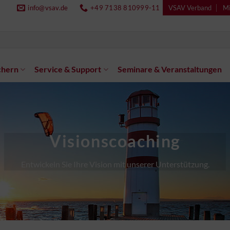
info@vsav.de
+49 7138 810999-11
VSAV Verband
Mi
chern
Service & Support
Seminare & Veranstaltungen
Visionscoaching
Entwickeln Sie Ihre Vision mit unserer Unterstützung.