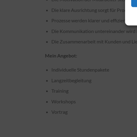
Die klare Ausrichtung sorgt für Produktiv
Prozesse werden klarer und effizienter
Die Kommunikation untereinander wird k
Die Zusammenarbeit mit Kunden und Lief
Mein Angebot:
Individuelle Stundenpakete
Langzeitbegleitung
Training
Workshops
Vortrag