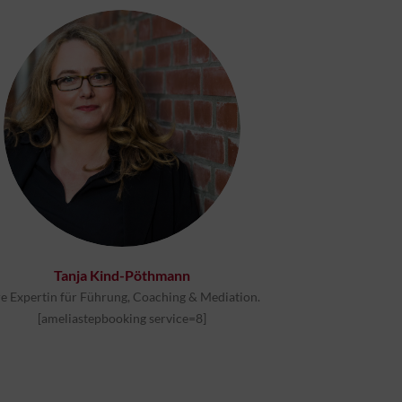
Tanja Kind-Pöthmann
re Expertin für Führung, Coaching & Mediation.
[ameliastepbooking service=8]