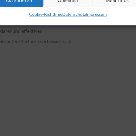
Akzeptieren
Ablehnen
Mehr Infos
ität
Cookie-Richtlinie
Datenschutz
Impressum
larer und effektiver
eranten/Partnern verbessert sich