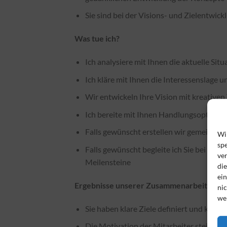
Sie sind bei der Visions- und Zielentw
Was tue ich?
Ich analysiere mit Ihnen die aktuelle Situ
Ich kläre mit Ihnen die Interessenslage 
Wir entwickeln Ihre Vision mit kreativen
Ich bereite mit Ihnen Handlungsoptione
Falls gewünscht erstellen wir gemeinsam
Wi
spe
Falls gewünscht begleite ich Sie bei der
ve
Meilensteine
di
ei
Ergebnisse unserer Zusammenarbeit:
nic
we
Sie haben klare Ziele definiert und kön
Die Motivation der Mitarbeiter steigt