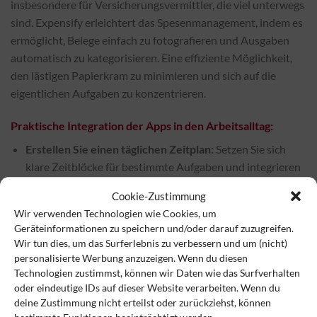
insbesondere für Versicherungsvermittler, die viel unterwegs
sind. Expensify erleichtert das Spesenmanagement, indem es
ermöglicht, Belege einfach zu fotografieren und Ausgaben
automatisch zu kategorisieren. Eine effiziente Möglichkeit,
den lästigen Papierkram zu minimieren und sich auf die
eigentlichen Aufgaben zu konzentrieren.
Praktische Integration der Apps in den Arbeitsalltag:
Erstellen Sie einen täglichen Zeitplan:
Setzen Sie sich
klare Zeitblöcke für bestimmte Aufgaben und integrieren
Sie die Nutzung der Apps in diese Planung. Beispielsweise
Cookie-Zustimmung
können Sie sich morgens Zeit für die Beantwortung von
Wir verwenden Technologien wie Cookies, um
Versicherungsfachfragen mit V-Quiz nehmen und
Geräteinformationen zu speichern und/oder darauf zuzugreifen.
nachmittags die Projektmanagement-App Trello nutzen.
Wir tun dies, um das Surferlebnis zu verbessern und um (nicht)
personalisierte Werbung anzuzeigen. Wenn du diesen
Automatisieren Sie wiederkehrende Aufgaben:
Nutzen
Technologien zustimmst, können wir Daten wie das Surfverhalten
Sie die Automatisierungsfunktionen der Apps, um
oder eindeutige IDs auf dieser Website verarbeiten. Wenn du
wiederkehrende Aufgaben zu erleichtern. CamScanner
deine Zustimmung nicht erteilst oder zurückziehst, können
kann beispielsweise so eingestellt werden, dass