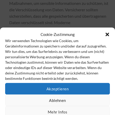
Maßnahmen, um sensible Informationen zu schützen, ist
die Verschlüsselung von Daten. Versicherer sollten
sicherstellen, dass alle gespeicherten und übertragenen
Daten verschlüsselt sind. Moderne
Verschlüsselungstechnologien stellen sicher, dass Daten
Cookie-Zustimmung
selbst dann geschützt sind, wenn sie von
Wir verwenden Technologien wie Cookies, um
Cyberkriminellen abgefangen werden.
Geräteinformationen zu speichern und/oder darauf zuzugreifen.
Zwei-Faktor-Authentifizierung (2FA):
Die Einführung
Wir tun dies, um das Surferlebnis zu verbessern und um (nicht)
einer Zwei-Faktor-Authentifizierung erhöht die
personalisierte Werbung anzuzeigen. Wenn du diesen
Technologien zustimmst, können wir Daten wie das Surfverhalten
Sicherheit von Kundenkonten erheblich. Laut
oder eindeutige IDs auf dieser Website verarbeiten. Wenn du
dem
Verizon Data Breach Investigations Report
deine Zustimmung nicht erteilst oder zurückziehst, können
2021
können bis zu 80 % der Phishing-Angriffe durch den
bestimmte Funktionen beeinträchtigt werden.
Einsatz von 2FA verhindert werden.
Akzeptieren
Mitarbeiterschulungen:
Oft sind die eigenen Mitarbeiter
das schwächste Glied in der Sicherheitskette.
Ablehnen
Regelmäßige Schulungen und
Sensibilisierungsprogramme sind entscheidend, um das
Mehr Infos