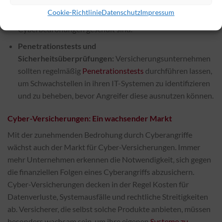
Bewusstsein für Sicherheitsrisiken zu schärfen und
Cookie-Richtlinie
Datenschutz
Impressum
sicherzustellen, dass Mitarbeiter im Umgang mit
Cyberbedrohungen geschult sind.
Penetrationstests und
Sicherheitsüberprüfungen:
Versicherungsunternehmen
sollten regelmäßig
Penetrationstests
durchführen lassen,
um Schwachstellen in ihren IT-Systemen zu identifizieren
und zu beheben, bevor Angreifer diese ausnutzen können.
Cyber-Versicherungen: Ein wachsender Markt
Mit der zunehmenden Bedrohung durch Cyberangriffe
wächst auch der Markt für Cyber-Versicherungen. Immer
mehr Unternehmen erkennen die Notwendigkeit, sich gegen
die finanziellen Folgen eines Cyberangriffs abzusichern.
Cyber-Versicherungen decken in der Regel Kosten für
Datenverluste, Systemausfälle und rechtliche Streitigkeiten
ab. Versicherer, die selbst solche Produkte anbieten, müssen
besonders wachsam sein, um ihre eigenen
Systeme zu