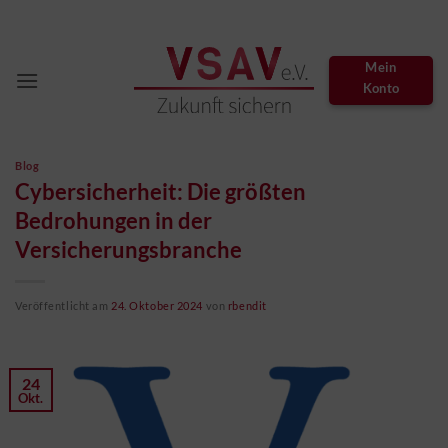
Zum
Inhalt
springen
Mein
Konto
Blog
Cybersicherheit: Die größten
Bedrohungen in der
Versicherungsbranche
Veröffentlicht am
24. Oktober 2024
von
rbendit
24
Okt.