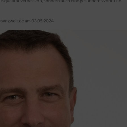
itsqualität verbessern, sondern auch eine gesündere Work-Life-
finanzwelt.de am 03.05.2024