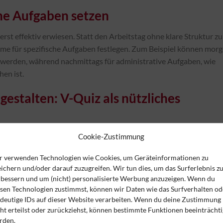
che Aufgaben setzen
rst effektiv erwiesen. Statt den Arbeitstag ohne klare Struktur zu
äume für spezifische Aufgaben festlegen. Zum Beispiel können mor
 werden, während nachmittags für administrative Aufgaben, wie
en ist.
 gestalten: V-Quiz als nützliches
nce Distribution Directive) ist für Versicherungsvermittler von
Cookie-Zustimmung
pp
V-Quiz
ins Spiel. Diese App ermöglicht es Vermittlern,
r verwenden Technologien wie Cookies, um Geräteinformationen zu
ebenbei und zwischendurch zu beantworten. Durch kurze Quiz-
ichern und/oder darauf zuzugreifen. Wir tun dies, um das Surferlebnis z
uffrischen und gleichzeitig ihre Weiterbildungsverpflichtungen
rbessern und um (nicht) personalisierte Werbung anzuzeigen. Wenn du
hode passt sich dem hektischen Arbeitsalltag von
esen Technologien zustimmst, können wir Daten wie das Surfverhalten od
ndeutige IDs auf dieser Website verarbeiten. Wenn du deine Zustimmung
ht erteilst oder zurückziehst, können bestimmte Funktionen beeinträchti
gement: Pausen nicht vernachlässigen
rden.