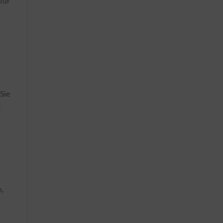
für
 Sie
,
,