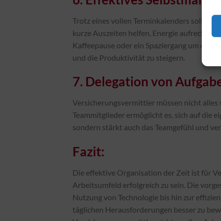
Trotz eines vollen Terminkalenders sollten
kurze Auszeiten helfen, Energie aufrechtzue
Kaffeepause oder ein Spaziergang um den Bl
und die Produktivität zu steigern.
7. Delegation von Aufgab
Versicherungsvermittler müssen nicht alles 
Teammitglieder ermöglicht es, sich auf die ei
sondern stärkt auch das Teamgefühl und ver
Fazit:
Die effektive Organisation der Zeit ist für
Arbeitsumfeld erfolgreich zu sein. Die vorg
Nutzung von Technologie bis hin zur effizie
täglichen Herausforderungen besser zu bew