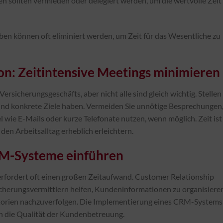
 sollten vermieden oder delegiert werden, um die wertvolle Zeit 
en können oft eliminiert werden, um Zeit für das Wesentliche zu
on: Zeitintensive Meetings minimieren
ersicherungsgeschäfts, aber nicht alle sind gleich wichtig. Stellen
d und konkrete Ziele haben. Vermeiden Sie unnötige Besprechungen
wie E-Mails oder kurze Telefonate nutzen, wenn möglich. Zeit ist
en Arbeitsalltag erheblich erleichtern.
RM-Systeme einführen
rfordert oft einen großen Zeitaufwand. Customer Relationship
rungsvermittlern helfen, Kundeninformationen zu organisieren
orien nachzuverfolgen. Die Implementierung eines CRM-Systems
ch die Qualität der Kundenbetreuung.