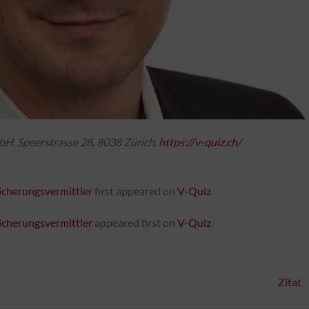
H, Speerstrasse 28, 8038 Zürich,
https://v-quiz.ch/
sicherungsvermittler
first appeared on
V-Quiz
.
sicherungsvermittler
appeared first on
V-Quiz
.
Zitat