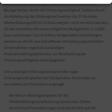
Wenn es aber eindeutig ist, dass die zu unterstellenden
Bezüge fehlen, droht die Ordnungswidrigkeit. Sollten durch
die Ablehnung des Bildungsnachweises die 15 Stunden
Weiterbildungspflicht im Kalenderjahr nicht erreicht werden,
ist das immerhin mit einem möglichen Bußgeld bis zu 5.000
Euro verbunden. Durch IHKen festgestellte Verfehlungen,
werden an die für das betreffende Versicherungsvermittler-
Unternehmen regional zuständigen
Kreisverwaltungsbehörden, zur Bearbeitung der
Ordnungswidrigkeit weitergegeben.
Um unnötigen Klärungsaufwand oder sogar
Ordnungswidrigkeiten bei Stichproben-Kontrollen zu
vermeiden, ist Prävention angesagt.
Bei den im Bildungsangebot für die
Weiterbildungsverpflichtung benannten Zeiten,
durch klare Formulierungen und tatsächlich auf die