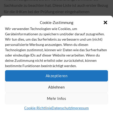
Sachkunde zu beachten hat. Diese Liste ist auch erster Bezug
für die IHKen bei der Prüfung einer eingehaltenen
Weiterbildungspflicht. Zusätzlich stellen die IHKen einen
Cookie-Zustimmung
konkreten (Versicherungs-)Kundennutzen in den Fokus, der
Wir verwenden Technologien wie Cookies, um
durch die Bildungsmaßnahme entstanden sein muss.
Geräteinformationen zu speichern und/oder darauf zuzugreifen.
Wir tun dies, um das Surferlebnis zu verbessern und um (nicht)
Natürlich gibt es Themen darüber hinaus, die in der
personalisierte Werbung anzuzeigen. Wenn du diesen
vorgenannten Auflistung (noch) nicht genannt sind. Ob
Technologien zustimmst, können wir Daten wie das Surfverhalten
Themen durch Bedarfs- bzw. Produkt-Fortschritt (z.B. Cyber-
oder eindeutige IDs auf dieser Website verarbeiten. Wenn du
deine Zustimmung nicht erteilst oder zurückziehst, können
Versicherung), ob Spezial-Themen (der technischen
bestimmte Funktionen beeinträchtigt werden.
Versicherung, der Transport-Versicherung usw.) oder weitere
nicht genannten Themen im Versicherungsvermittler-Bezug.
Akzeptieren
Es gibt Fachbegriffe, die aus der Formulierung heraus nicht
nach Versicherungsvermittlung klingen, aber doch direkten
Ablehnen
Bezug haben. Diese und andere Ausnahmefälle werden
Mehr Infos
sicherlich im ruhigen, klaren Gespräch zwischen
Versicherungsvermittler und IHK zu klären sein.
Cookie-Richtlinie
Datenschutz
Impressum