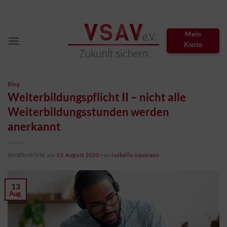
Zum
Inhalt
springen
Mein
Konto
Blog
Weiterbildungspflicht II – nicht alle
Weiterbildungsstunden werden
anerkannt
Veröffentlicht am
13. August 2020
von
isabella.naumann
13
Aug.