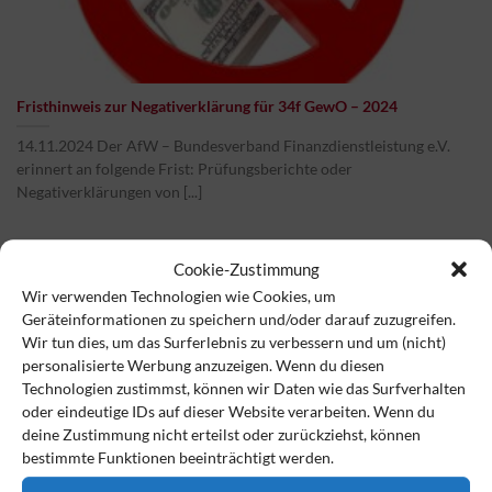
Fristhinweis zur Negativerklärung für 34f GewO – 2024
14.11.2024 Der AfW – Bundesverband Finanzdienstleistung e.V.
erinnert an folgende Frist: Prüfungsberichte oder
Negativerklärungen von [...]
Cookie-Zustimmung
Wir verwenden Technologien wie Cookies, um
14
Nov.
Geräteinformationen zu speichern und/oder darauf zuzugreifen.
Wir tun dies, um das Surferlebnis zu verbessern und um (nicht)
personalisierte Werbung anzuzeigen. Wenn du diesen
Technologien zustimmst, können wir Daten wie das Surfverhalten
oder eindeutige IDs auf dieser Website verarbeiten. Wenn du
deine Zustimmung nicht erteilst oder zurückziehst, können
bestimmte Funktionen beeinträchtigt werden.