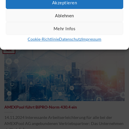
Akzeptieren
Zitat
Ablehnen
Mehr Infos
Cookie-Richtlinie
Datenschutz
Impressum
14
Nov.
AMEXPool führt BiPRO-Norm 430.4 ein
14.11.2024 Interessante Arbeitserleichterung für alle bei der
AMEXPool AG angebundenen Vertriebspartner: Das Unternehmen