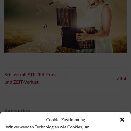
Schluss mit STEUER-Frust
Zitat
und ZEIT-Verlust.
Kategorien
Cookie-Zustimmung
Wir verwenden Technologien wie Cookies, um
Blog
(50)