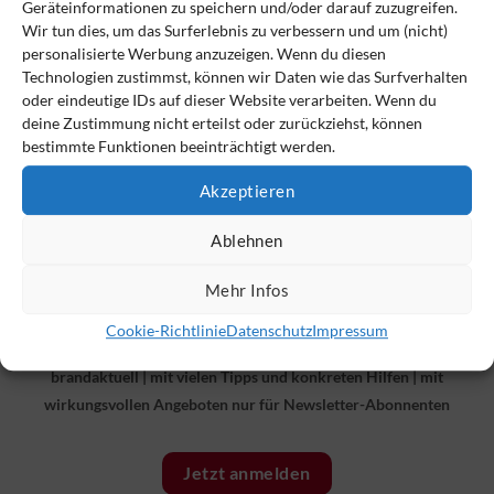
Geräteinformationen zu speichern und/oder darauf zuzugreifen.
VSAV Monitor Newsletter
(288)
Wir tun dies, um das Surferlebnis zu verbessern und um (nicht)
personalisierte Werbung anzuzeigen. Wenn du diesen
Technologien zustimmst, können wir Daten wie das Surfverhalten
oder eindeutige IDs auf dieser Website verarbeiten. Wenn du
deine Zustimmung nicht erteilst oder zurückziehst, können
bestimmte Funktionen beeinträchtigt werden.
Akzeptieren
Ablehnen
Mehr Infos
Cookie-Richtlinie
Datenschutz
Impressum
Der VSAV-Monitor – immer bestens informiert
brandaktuell
|
mit vielen Tipps und konkreten Hilfen
|
mit
wirkungsvollen Angeboten nur für Newsletter-Abonnenten
Jetzt anmelden