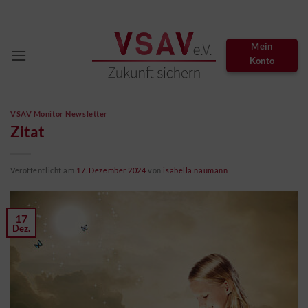
Zum
Inhalt
springen
Mein
Konto
VSAV Monitor Newsletter
Zitat
Veröffentlicht am
17. Dezember 2024
von
isabella.naumann
17
Dez.