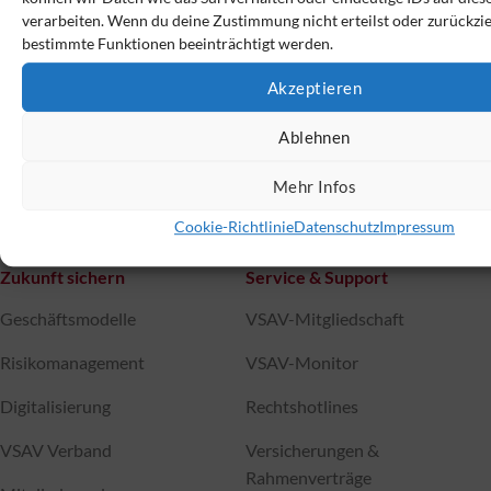
Der VSAV-Monitor – immer bestens informiert
verarbeiten. Wenn du deine Zustimmung nicht erteilst oder zurückzi
brandaktuell
|
mit vielen Tipps und konkreten Hilfen
|
mit
bestimmte Funktionen beeinträchtigt werden.
wirkungsvollen Angeboten nur für Newsletter-Abonnenten
Akzeptieren
Jetzt anmelden
Ablehnen
Mehr Infos
Cookie-Richtlinie
Datenschutz
Impressum
Zukunft sichern
Service & Support
Geschäftsmodelle
VSAV-Mitgliedschaft
Risikomanagement
VSAV-Monitor
Digitalisierung
Rechtshotlines
VSAV Verband
Versicherungen &
Rahmenverträge