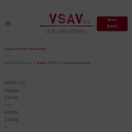
Zum
Inhalt
springen
Mein
Konto
VSAV Monitor Newsletter
Veröffentlicht am
1. Januar 1970
von
isabella.naumann
%PDF-1.5
%µµµµ
1 0 obj
>>>
endobj
2 0 obj
>