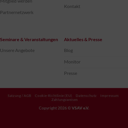
Mitglied werden
Kontakt
Partnernetzwerk
Seminare & Veranstaltungen
Aktuelles & Presse
Unsere Angebote
Blog
Monitor
Presse
Satzung / AGB
Cookie-Richtlinie (EU)
Datenschutz
Impressum
Zahlungsweisen
Copyright 2026 ©
VSAV e.V.