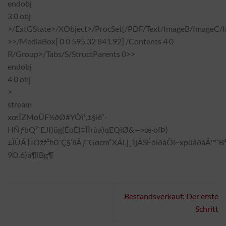
endobj
3 0 obj
>/ExtGState>/XObject>/ProcSet[/PDF/Text/ImageB/ImageC/I
>>/MediaBox[ 0 0 595.32 841.92] /Contents 4 0
R/Group>/Tabs/S/StructParents 0>>
endobj
4 0 obj
>
stream
xœÍZMoÛF½ðØ#YÔî¹,±§iê“­
HÑƒbQ²`EJI)üg{ÉoÈ)‡ÎÌrùa)qEQiØ&—»œ·ofÞ)
±ÏÙÃ‡ÎOžž²h0`Ç§’ìïÃƒˆGøcm“XÄLj¸’ÌjÁSÉòìðàÕl~xpüâðàÁ™`
9O.6)à¶lBg¶
Bestandsverkauf: Der erste
Schritt