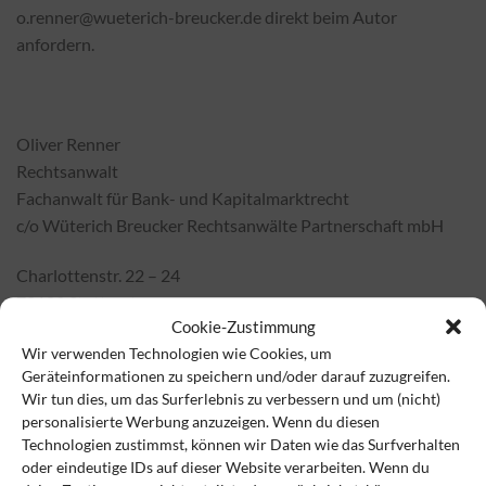
o.renner@wueterich-breucker.de direkt beim Autor
anfordern.
Oliver Renner
Rechtsanwalt
Fachanwalt für Bank- und Kapitalmarktrecht
c/o Wüterich Breucker Rechtsanwälte Partnerschaft mbH
Charlottenstr. 22 – 24
70182 Stuttgart
Cookie-Zustimmung
Telefon: 0711 23992-0
Wir verwenden Technologien wie Cookies, um
Telefax: 0711 23992-29
Geräteinformationen zu speichern und/oder darauf zuzugreifen.
E-Mail: o.renner@wueterich-breucker.de
Wir tun dies, um das Surferlebnis zu verbessern und um (nicht)
Web: www.wueterich-breucker.de
personalisierte Werbung anzuzeigen. Wenn du diesen
Technologien zustimmst, können wir Daten wie das Surfverhalten
oder eindeutige IDs auf dieser Website verarbeiten. Wenn du