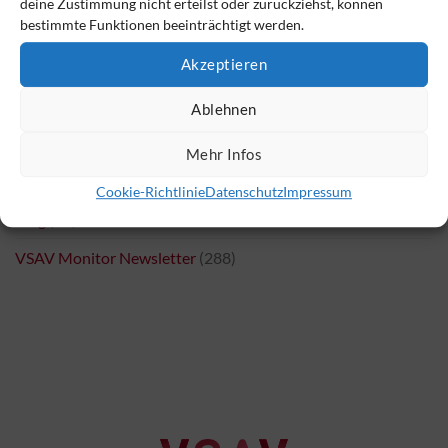
deine Zustimmung nicht erteilst oder zurückziehst, können
BVSV-Gewerbezentren:
Provisionsverbot: Offener
bestimmte Funktionen beeinträchtigt werden.
Termin 13.06.2023 in Leipzig
Brief gegen die Pläne der EU-
und Webinare für Vermittler
Kommission
Akzeptieren
Ablehnen
Mehr Infos
Kategorien
Cookie-Richtlinie
Datenschutz
Impressum
Blog
(50)
VSAV Monitor Newsletter
(288)