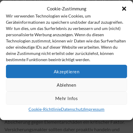
mit den zunehmenden Risiken des Klimawandels um? Die
Cookie-Zustimmung
Versicherungsbranche wird dabei eine Schlüsselrolle spielen,
Wir verwenden Technologien wie Cookies, um
doch sie benötigt einen klaren regulatorischen Rahmen und
Geräteinformationen zu speichern und/oder darauf zuzugreifen.
Wir tun dies, um das Surferlebnis zu verbessern und um (nicht)
die Unterstützung durch angepasste Baustandards und
personalisierte Werbung anzuzeigen. Wenn du diesen
Präventionsmaßnahmen.
Technologien zustimmst, können wir Daten wie das Surfverhalten
oder eindeutige IDs auf dieser Website verarbeiten. Wenn du
Eine Entscheidung für oder gegen die
deine Zustimmung nicht erteilst oder zurückziehst, können
Elementarschadenpflichtversicherung muss sorgfältig
bestimmte Funktionen beeinträchtigt werden.
abgewogen werden. Sie beeinflusst nicht nur die Zukunft der
Akzeptieren
Gebäudeversicherungsbranche, sondern auch die Resilienz
unserer Gesellschaft gegenüber den unausweichlichen
Ablehnen
Folgen des Klimawandels.
Mehr Infos
Verantwortung des Maklers
Cookie-Richtlinie
Datenschutz
Impressum
Unabhängig vom Ausgang dieser Diskussion bleibt die
Absicherung gegen Elementarschäden ein kritischer Faktor.
Versicherungsmakler sollten daher proaktiv handeln und