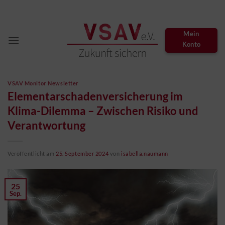
Zum
Inhalt
springen
Mein
Konto
VSAV Monitor Newsletter
Elementarschadenversicherung im
Klima-Dilemma – Zwischen Risiko und
Verantwortung
Veröffentlicht am
25. September 2024
von
isabella.naumann
25
Sep.