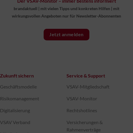
Der VSAV-Monitor – immer bestens informiert
brandaktuell
|
mit vielen Tipps und konkreten Hilfen
|
mit
wirkungsvollen Angeboten nur für Newsletter-Abonnenten
Jetzt anmelden
Zukunft sichern
Service & Support
Geschäftsmodelle
VSAV-Mitgliedschaft
Risikomanagement
VSAV-Monitor
Digitalisierung
Rechtshotlines
VSAV Verband
Versicherungen &
Rahmenverträge