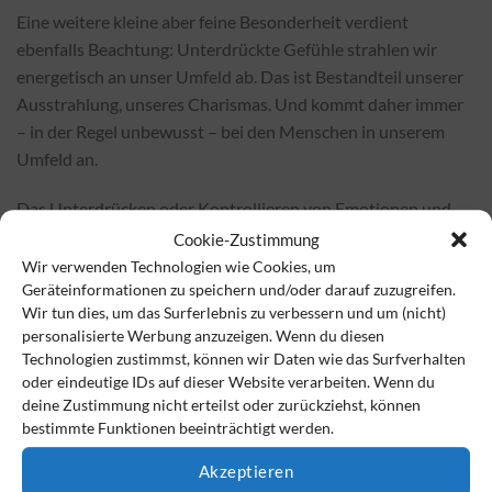
Eine weitere kleine aber feine Besonderheit verdient
ebenfalls Beachtung: Unterdrückte Gefühle strahlen wir
energetisch an unser Umfeld ab. Das ist Bestandteil unserer
Ausstrahlung, unseres Charismas. Und kommt daher immer
– in der Regel unbewusst – bei den Menschen in unserem
Umfeld an.
Das Unterdrücken oder Kontrollieren von Emotionen und
Gefühlen kostet viel innere Kraft.
Cookie-Zustimmung
Kraft und Energie, die für andere, wichtige Dinge nicht zur
Wir verwenden Technologien wie Cookies, um
Geräteinformationen zu speichern und/oder darauf zuzugreifen.
Verfügung stehen. Je mehr wir hingegen Emotionen und
Wir tun dies, um das Surferlebnis zu verbessern und um (nicht)
Gefühle zulassen, desto befreiter können wir uns auf
personalisierte Werbung anzuzeigen. Wenn du diesen
augenblicklich wichtige Aufgaben konzentrieren.
Technologien zustimmst, können wir Daten wie das Surfverhalten
oder eindeutige IDs auf dieser Website verarbeiten. Wenn du
deine Zustimmung nicht erteilst oder zurückziehst, können
Für positive Gefühlskräfte Bewertungskonfigurationen
bestimmte Funktionen beeinträchtigt werden.
vornehmen
Akzeptieren