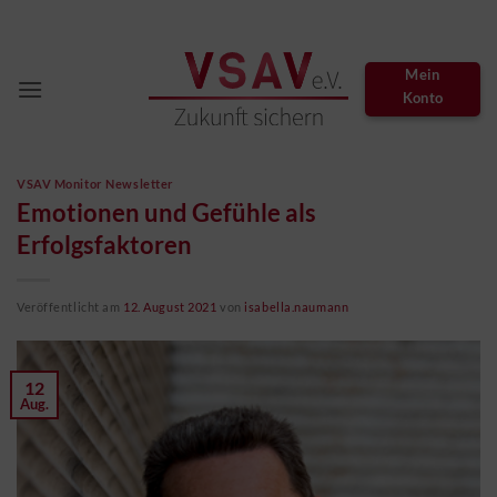
Zum
Inhalt
springen
Mein
Konto
VSAV Monitor Newsletter
Emotionen und Gefühle als
Erfolgsfaktoren
Veröffentlicht am
12. August 2021
von
isabella.naumann
12
Aug.