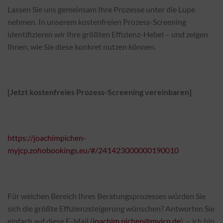
Lassen Sie uns gemeinsam Ihre Prozesse unter die Lupe
nehmen. In unserem kostenfreien Prozess-Screening
identifizieren wir Ihre größten Effizienz-Hebel – und zeigen
Ihnen, wie Sie diese konkret nutzen können.
[Jetzt kostenfreies Prozess-Screening vereinbaren]
https://joachimpichen-
myjcp.zohobookings.eu/#/241423000000190010
Für welchen Bereich Ihres Beratungsprozesses würden Sie
sich die größte Effizienzsteigerung wünschen? Antworten Sie
einfach auf diese E-Mail (
joachim.pichen@myjcp.de
) – ich bin