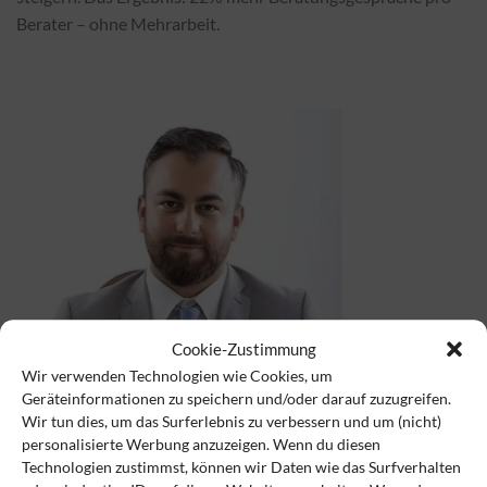
Berater – ohne Mehrarbeit.
Cookie-Zustimmung
Wir verwenden Technologien wie Cookies, um
Geräteinformationen zu speichern und/oder darauf zuzugreifen.
Wir tun dies, um das Surferlebnis zu verbessern und um (nicht)
personalisierte Werbung anzuzeigen. Wenn du diesen
„Vor dem Einsatz der JCP SUITE war Beratung Stückwerk –
Technologien zustimmst, können wir Daten wie das Surfverhalten
hohe Prozesskosten, Medienbrüche, unnötiger Compliance-