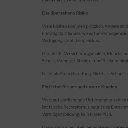
Das übersehene Risiko
Viele Risiken kommen plötzlich. Andere sind
unnötig dort landet, wo es für Vermögensauf
Verfügung steht: beim Fiskus.
Gerade für Versicherungsmakler, Mehrfacha
Schutz, Vorsorge, Struktur und Risikominimi
Nicht als Steuerberatung. Nicht als Schnell
Ein Hebel für uns und unsere Kunden
Viele gut verdienende Unternehmer zahlen ü
ist: falsche Rechtsform, ungünstige Entnahm
Vermögensbildung, kein klarer Plan.
Dabei kann eine intelligente Steuerstrateg