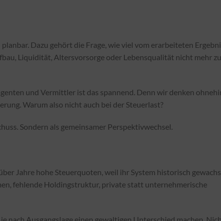
 planbar. Dazu gehört die Frage, wie viel vom erarbeiteten Ergebn
bau, Liquidität, Altersvorsorge oder Lebensqualität nicht mehr z
genten und Vermittler ist das spannend. Denn wir denken ohnehi
erung. Warum also nicht auch bei der Steuerlast?
schuss. Sondern als gemeinsamer Perspektivwechsel.
ber Jahre hohe Steuerquoten, weil ihr System historisch gewach
en, fehlende Holdingstruktur, private statt unternehmerische
ie je nach Ausgangslage einen gewaltigen Unterschied machen. Nic