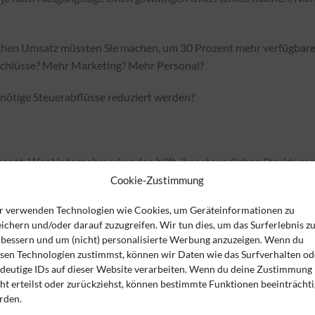
lichen Umsatz müssten Sie machen, um 30 Prozent mehr verfügbar
schlüsse? Mehr Marketing? Mehr Personal?
nötige Steuerabflüsse reduziert werden?
essant. Wer Unternehmerkunden hilft, ihre steuerlichen Strukture
gen. Er schafft Kaufkraft.
Cookie-Zustimmung
r verwenden Technologien wie Cookies, um Geräteinformationen zu
fähigkeit. Mehr Eigenkapital. Mehr Vorsorgefähigkeit. Mehr
ichern und/oder darauf zuzugreifen. Wir tun dies, um das Surferlebnis z
nur zu besprechen, sondern auch umzusetzen.
rbessern und um (nicht) personalisierte Werbung anzuzeigen. Wenn du
esen Technologien zustimmst, können wir Daten wie das Surfverhalten od
n echter Differenzierungsfaktor im Markt. Denn nach meiner Erfahr
ndeutige IDs auf dieser Website verarbeiten. Wenn du deine Zustimmung
 Thema wirklich verstanden und konsequent umgesetzt.
ht erteilst oder zurückziehst, können bestimmte Funktionen beeinträchti
rden.