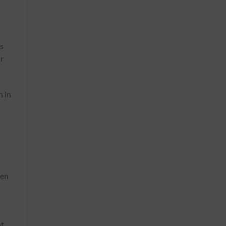
is
ur
n in
sen
ht