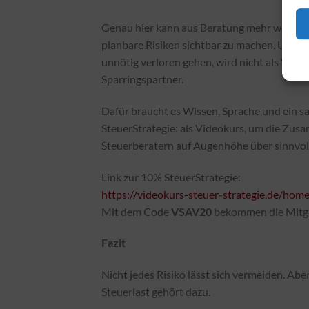
Genau hier kann aus Beratung mehr werden a
planbare Risiken sichtbar zu machen. Und w
unnötig verloren gehen, wird nicht als Ve
Sparringspartner.
Dafür braucht es Wissen, Sprache und ein s
SteuerStrategie: als Videokurs, um die Zu
Steuerberatern auf Augenhöhe über sinnvol
Link zur 10% SteuerStrategie:
https://videokurs-steuer-strategie.de/hom
Mit dem Code
VSAV20
bekommen die Mitgl
Fazit
Nicht jedes Risiko lässt sich vermeiden. Aber
Steuerlast gehört dazu.