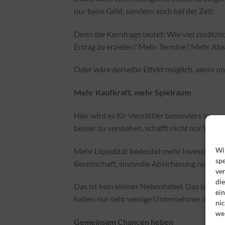
nur beim Geld, sondern auch bei der Zeit.
Denn die Kernfrage lautet: Wie viel zusätz
Ertrag zu erzielen? Mehr Termine? Mehr Ab
Oder wäre derselbe Effekt möglich, wenn un
Mehr Kaufkraft, mehr Spielraum
Hier wird es für Vermittler besonders inter
besser zu verstehen, schafft nicht nur Vermö
Wi
Mehr Liquidität bedeutet mehr Investitions
spe
Bereitschaft, sinnvolle Absicherung nicht 
ve
di
Das ist kein kleiner Nebenhebel. Das ist ei
ei
haben nur sehr wenige Unternehmer dieses
nic
we
Gemeinsam Chancen heben