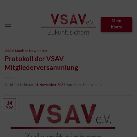
Zum
Inhalt
springen
Mein
Konto
VSAV Monitor Newsletter
Protokoll der VSAV-
Mitgliederversammlung
Veröffentlicht am
14. November 2024
von
isabella.naumann
14
Nov.