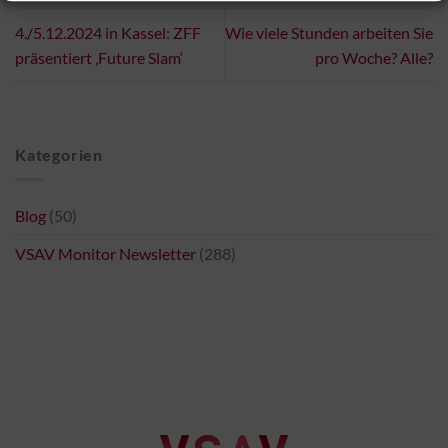
4./5.12.2024 in Kassel: ZFF
Wie viele Stunden arbeiten Sie
präsentiert ‚Future Slam‘
pro Woche? Alle?
Kategorien
Blog
(50)
VSAV Monitor Newsletter
(288)