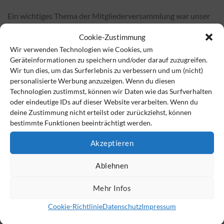
Ein wichtiges Thema der Mitgliederversammlung war unser
näher rückendes 20-jähriges Verbandsjubiläum, über das Sie
Cookie-Zustimmung
auch in den nächsten Monitor-Ausgaben informiert werden.
Wir verwenden Technologien wie Cookies, um
Das Datum der Verbandsgründung ist der 22. Dezember,
Geräteinformationen zu speichern und/oder darauf zuzugreifen.
doch feiern wollen wir die Eintragung ins Vereinsregister im
Wir tun dies, um das Surferlebnis zu verbessern und um (nicht)
März. Für unser geplantes Event, eine „haptische Online-
personalisierte Werbung anzuzeigen. Wenn du diesen
Veranstaltung“, wurde der
25. März 2025
festgelegt. Was Sie
Technologien zustimmst, können wir Daten wie das Surfverhalten
oder eindeutige IDs auf dieser Website verarbeiten. Wenn du
genau erwartet, verraten wir rechtzeitig.
deine Zustimmung nicht erteilst oder zurückziehst, können
bestimmte Funktionen beeinträchtigt werden.
Mit besten Grüßen
Ralf Barth Ulrike Barth
Akzeptieren
Vorstandsvorsitzender Vorstand und
Ablehnen
Kassenwartin
Mehr Infos
Cookie-Richtlinie
Datenschutz
Impressum