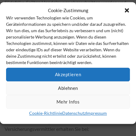
Südafrika. Sollten Handelswege abgeschnitten werden und
es zu Unterbrechungen in der Lieferkette kommen, ist die
Cookie-Zustimmung
europäische Industrie mit Metalllagern gewappnet, sodass
Wir verwenden Technologien wie Cookies, um
Geräteinformationen zu speichern und/oder darauf zuzugreifen.
die Investoren als Kunden fungieren. Anfragen sind jederzeit
Wir tun dies, um das Surferlebnis zu verbessern und um (nicht)
möglich, um so gegebenenfalls auf die eingelagerten Metalle
personalisierte Werbung anzuzeigen. Wenn du diesen
zurückgreifen zu können. Die Einlagerung der
Technologien zustimmst, können wir Daten wie das Surfverhalten
Technologiemetalle erfolgt in speziellen Zollfreilagern in
oder eindeutige IDs auf dieser Website verarbeiten. Wenn du
Deutschland, wo höchste Sicherheit garantiert wird.
deine Zustimmung nicht erteilst oder zurückziehst, können
bestimmte Funktionen beeinträchtigt werden.
Welche Vorteile haben physische Metalle?
Akzeptieren
Der Kunde spart sich beim physischen Erwerb seiner Metalle
als Geldanlage die Mehrwertsteuer, hat jedoch jederzeit
Ablehnen
Zugriff zum Verkauf. Dabei sind alle Wertzuwächse nach
einem Jahr steuerfrei.
Mehr Infos
Cookie-Richtlinie
Datenschutz
Impressum
Nähere Informationen über den Erwerb von strategischen
Metallen und die Möglichkeit einen Partnerschaft für
Versicherungsvermittler erhalten Sie bei: