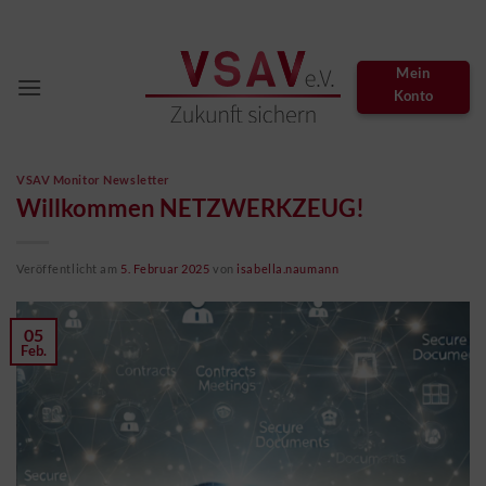
Zum
Inhalt
springen
Mein
Konto
VSAV Monitor Newsletter
Willkommen NETZWERKZEUG!
Veröffentlicht am
5. Februar 2025
von
isabella.naumann
05
Feb.