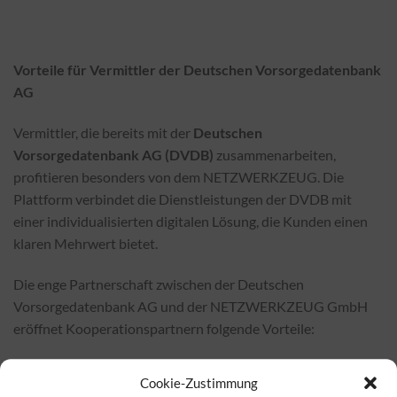
Vorteile für Vermittler der Deutschen Vorsorgedatenbank
AG
Vermittler, die bereits mit der
Deutschen
Vorsorgedatenbank AG (DVDB)
zusammenarbeiten,
profitieren besonders von dem NETZWERKZEUG. Die
Plattform verbindet die Dienstleistungen der DVDB mit
einer individualisierten digitalen Lösung, die Kunden einen
klaren Mehrwert bietet.
Die enge Partnerschaft zwischen der Deutschen
Vorsorgedatenbank AG und der NETZWERKZEUG GmbH
eröffnet Kooperationspartnern folgende Vorteile:
Cookie-Zustimmung