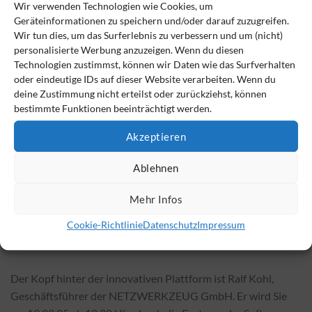
Wir verwenden Technologien wie Cookies, um
Bereitstellung digitaler Notfallpläne
, die flexibel
Geräteinformationen zu speichern und/oder darauf zuzugreifen.
und jederzeit aktualisierbar sind.
Wir tun dies, um das Surferlebnis zu verbessern und um (nicht)
personalisierte Werbung anzuzeigen. Wenn du diesen
Zentrale und sichere Verfügbarkeit aller
Technologien zustimmst, können wir Daten wie das Surfverhalten
Vorsorgedokumente
in digitaler Form.
oder eindeutige IDs auf dieser Website verarbeiten. Wenn du
Medienbruchfreie Integration
von rechtlicher
deine Zustimmung nicht erteilst oder zurückziehst, können
bestimmte Funktionen beeinträchtigt werden.
Vorsorge, digitaler Notfallplanung und
Nachlassmanagement.
Akzeptieren
Exklusive Sonderkonditionen für DVDB-
Ablehnen
Vermittler.
Mehr Infos
Cookie-Richtlinie
Datenschutz
Impressum
Der Kopf hinter der innovativen Plattform ist Ralf Kohl,
Geschäftsführer der NETZWERKZEUG GmbH. Er wird Sie