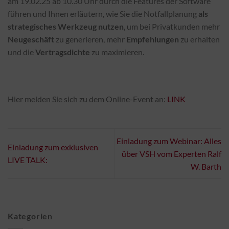
am 19.02.25 ab 10.30 Uhr durch die Features der Software
führen und Ihnen erläutern, wie Sie die Notfallplanung
als
strategisches Werkzeug nutzen
, um bei Privatkunden mehr
Neugeschäft
zu generieren, mehr
Empfehlungen
zu erhalten
und die
Vertragsdichte
zu maximieren.
Hier melden Sie sich zu dem Online-Event an:
LINK
Einladung zum Webinar: Alles
Einladung zum exklusiven
über VSH vom Experten Ralf
LIVE TALK:
W. Barth
Kategorien