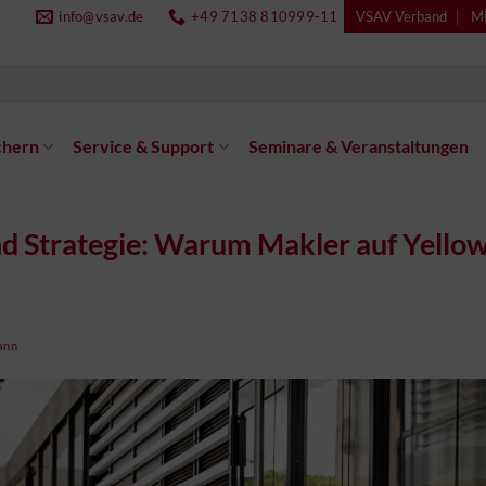
info@vsav.de
+49 7138 810999-11
VSAV Verband
Mi
chern
Service & Support
Seminare & Veranstaltungen
nd Strategie: Warum Makler auf Yello
ann