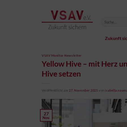
Zum
Inhalt
springen
Zukunft si
VSAV Monitor Newsletter
Yellow Hive – mit Herz u
Hive setzen
Veröffentlicht am
27. November 2025
von
isabella.naum
27
Nov.