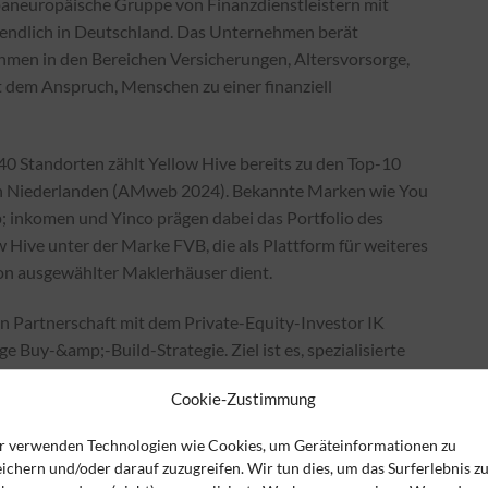
paneuropäische Gruppe von Finanzdienstleistern mit
endlich in Deutschland. Das Unternehmen berät
men in den Bereichen Versicherungen, Altersvorsorge,
 dem Anspruch, Menschen zu einer finanziell
40 Standorten zählt Yellow Hive bereits zu den Top-10
en Niederlanden (AMweb 2024). Bekannte Marken wie You
p; inkomen und Yinco prägen dabei das Portfolio des
 Hive unter der Marke FVB, die als Plattform für weiteres
n ausgewählter Maklerhäuser dient.​
en Partnerschaft mit dem Private-Equity-Investor IK
e Buy-&amp;-Build-Strategie. Ziel ist es, spezialisierte
enstleister mit starker regionaler Verwurzelung zu
Cookie-Zustimmung
 – immer mit Respekt für die Identität,
 der Partner. Dabei setzt das Unternehmen auf den
r verwenden Technologien wie Cookies, um Geräteinformationen zu
ert regionale Stärke mit internationalem Know-how.​
ichern und/oder darauf zuzugreifen. Wir tun dies, um das Surferlebnis z