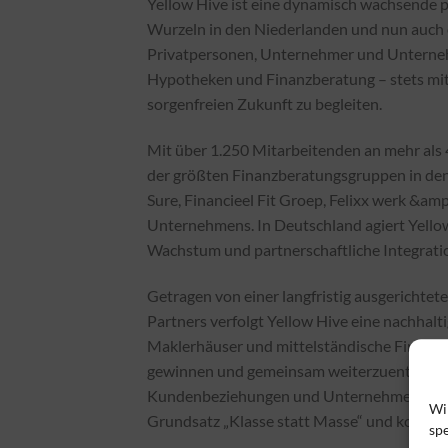
Yellow Hive ist eine dynamisch wachsende 
Wurzeln in den Niederlanden und nun auch 
Privatpersonen, Unternehmer und Unterneh
Hypotheken und Finanzberatung – stets mit
sorgenfreien Zukunft zu begleiten.​
Mit über 1.250 Mitarbeitenden an mehr als 
der größten Finanzberatungsgruppen in d
Sure, Financieel Fit Groep, Felixx werk &am
Unternehmens. In Deutschland agiert Yellow
Wachstum und partnerschaftliche Integratio
Getragen von einer langfristig ausgerichtet
Partners verfolgt Yellow Hive eine nachhaltig
Maklerhäuser und mittelständische Finanzdi
gewinnen und gemeinsam weiterzuentwickeln
Kundenbeziehungen und Unternehmenskultur
Wi
Grundsatz „Klasse statt Masse“ und kombini
spe