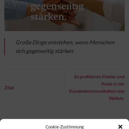
Große Dinge entstehen, wenn Menschen
sich gegenseitig stärken.
So profitieren Makler und
Pools in der
Zitat
Kundenkommunikation von
Wallets
Kategorien
Cookie-Zustimmung