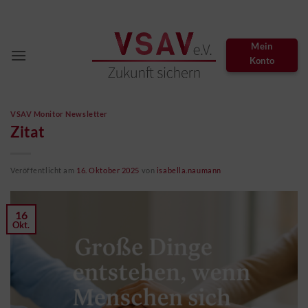
Zum
Inhalt
springen
Mein
Konto
VSAV Monitor Newsletter
Zitat
Veröffentlicht am
16. Oktober 2025
von
isabella.naumann
16
Okt.