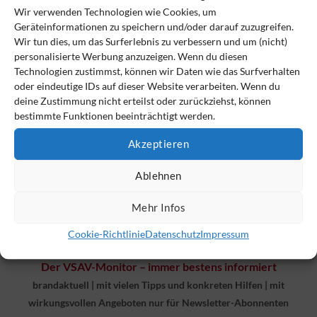
Wir verwenden Technologien wie Cookies, um
Geräteinformationen zu speichern und/oder darauf zuzugreifen.
Blog
(50)
Wir tun dies, um das Surferlebnis zu verbessern und um (nicht)
personalisierte Werbung anzuzeigen. Wenn du diesen
VSAV Monitor Newsletter
(288)
Technologien zustimmst, können wir Daten wie das Surfverhalten
oder eindeutige IDs auf dieser Website verarbeiten. Wenn du
deine Zustimmung nicht erteilst oder zurückziehst, können
bestimmte Funktionen beeinträchtigt werden.
Akzeptieren
Ablehnen
Mehr Infos
Cookie-Richtlinie
Datenschutz
Impressum
Der VSAV-Monitor – immer bestens informiert
brandaktuell
|
mit vielen Tipps und konkreten Hilfen
|
mit
wirkungsvollen Angeboten nur für Newsletter-Abonnenten