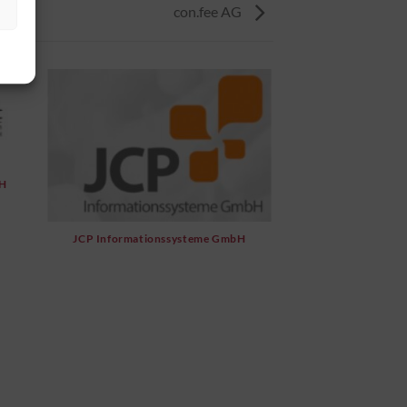
con.fee AG
bH
JCP Informationssysteme GmbH