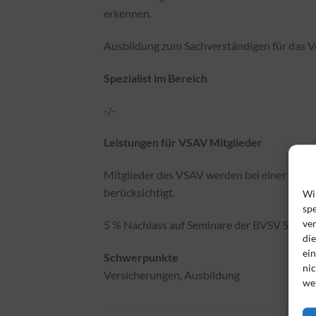
erkennen.
Ausbildung zum Sachverständigen für das 
Spezialist im Bereich
-/-
Leistungen für VSAV Mitglieder
Mitglieder des VSAV werden bei einer Anme
berücksichtigt.
Wi
spe
ve
5 % Nachlass auf Seminare der BVSV SE
di
ei
Schwerpunkte
nic
Versicherungen, Ausbildung
we