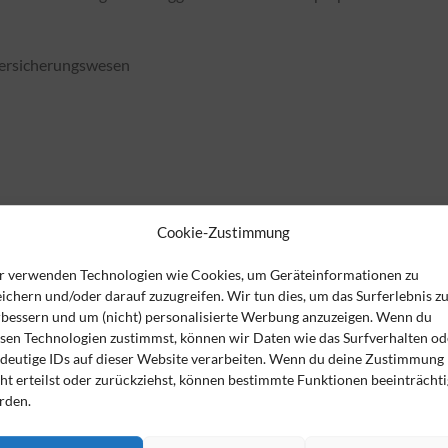
Versicherungswesen
Cookie-Zustimmung
ldung zu einem der Ausbildungsgänge des BVSV e.V. bevorzugt
r verwenden Technologien wie Cookies, um Geräteinformationen zu
ichern und/oder darauf zuzugreifen. Wir tun dies, um das Surferlebnis z
rbessern und um (nicht) personalisierte Werbung anzuzeigen. Wenn du
MINAR GMBH
esen Technologien zustimmst, können wir Daten wie das Surfverhalten od
ndeutige IDs auf dieser Website verarbeiten. Wenn du deine Zustimmung
ht erteilst oder zurückziehst, können bestimmte Funktionen beeinträchti
rden.