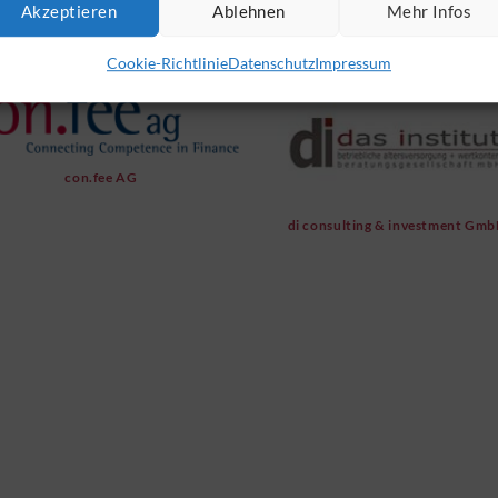
Akzeptieren
Ablehnen
Mehr Infos
Cookie-Richtlinie
Datenschutz
Impressum
con.fee AG
di consulting & investment Gm