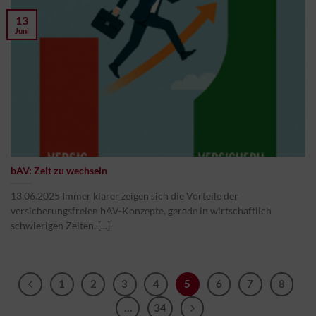
13
Juni
bAV: Zeit zu wechseln
13.06.2025 Immer klarer zeigen sich die Vorteile der
versicherungsfreien bAV-Konzepte, gerade in wirtschaftlich
schwierigen Zeiten. [...]
1
2
3
4
5
6
7
8
…
34