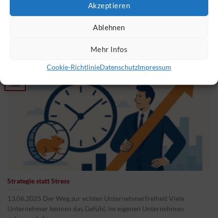
Akzeptieren
13.06.2025 Ein Urteil des OLG Dresden macht fassungslos. Es zeigt,
Ablehnen
dass sich Richter mehr Versicherungsexpertise [...]
Mehr Infos
Cookie-Richtlinie
Datenschutz
Impressum
13
Juni
Strategie statt Stress
13.06.2025 Der Weg zur echten Unternehmerfreiheit Viele
Unternehmer kennen das Gefühl, im eigenen Unternehmen