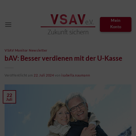
Zum
Inhalt
springen
Mein
Konto
VSAV Monitor Newsletter
bAV: Besser verdienen mit der U-Kasse
Veröffentlicht am
22. Juli 2024
von
isabella.naumann
22
Juli