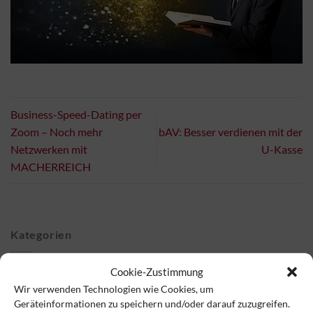
Business-Speed-Dating per
Zoom – Noch mehr
bAV: Besser verdienen mit der
Netzwerken mit
U-Kasse
MACHERREICH
Kategorien
Cookie-Zustimmung
Blog
(50)
Wir verwenden Technologien wie Cookies, um
VSAV Monitor Newsletter
(288)
Geräteinformationen zu speichern und/oder darauf zuzugreifen.