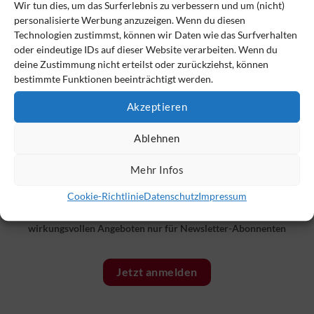
Wir tun dies, um das Surferlebnis zu verbessern und um (nicht)
personalisierte Werbung anzuzeigen. Wenn du diesen
Technologien zustimmst, können wir Daten wie das Surfverhalten
oder eindeutige IDs auf dieser Website verarbeiten. Wenn du
deine Zustimmung nicht erteilst oder zurückziehst, können
bestimmte Funktionen beeinträchtigt werden.
Akzeptieren
Ablehnen
Mehr Infos
Der VSAV-Monitor – immer bestens informiert
Cookie-Richtlinie
Datenschutz
Impressum
brandaktuell
|
mit vielen Tipps und konkreten Hilfen
|
mit
wirkungsvollen Angeboten nur für Newsletter-Abonnenten
Jetzt anmelden