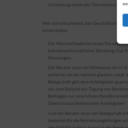
we
Umsetzung sowie der Überwachung der Z
Wer sich entscheidet, das Geschäftsmodell a
sicherstellen:
Der Wechsel bedeutet einen Paradigmen
betriebswirtschaftlicher Beratung. Das R
Schulungen.
Der Berater muss die Wirkweise der U-Ka
einfacher als die meisten glauben, vergl
Belegschaft gibt dem Arbeitgeber quasi ei
ein, zum Beispiel zur Tilgung von Bankdar
Beiträgen nur eine höhere Rendite erreich
Überschüsse bleiben beim Arbeitgeber!
Und der Berater muss der Belegschaft erk
bedeutet für die Betriebsangehörigen se
den Eintritt in die U-Kasse in der Regel 