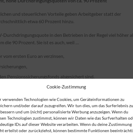
nt, hohe Durchdringungsquoten von ca. 90 Prozent
ichen und steuerlichen Vorteile geben Arbeitgeber statt der
rchschnittlich etwa 60 Prozent hinzu.
V-Durchdringungsquote in den Betrieben in der Regel viel höher a
die 90 Prozent. Sie ist es auch, weil …
r vom ersten Euro an verzinsen,
ersicherungen,
den Pensionssicherungsfonds abgesichert sind.
Cookie-Zustimmung
n den versicherungsfreien bAV-Durchführungsweg zu wechseln.
r verwenden Technologien wie Cookies, um Geräteinformationen zu
ichern und/oder darauf zuzugreifen. Wir tun dies, um das Surferlebnis z
rbessern und um (nicht) personalisierte Werbung anzuzeigen. Wenn du
esen Technologien zustimmst, können wir Daten wie das Surfverhalten od
ndeutige IDs auf dieser Website verarbeiten. Wenn du deine Zustimmung
zung erfahrener Partner bei der rechtlichen und steuerlichen
ht erteilst oder zurückziehst, können bestimmte Funktionen beeinträchti