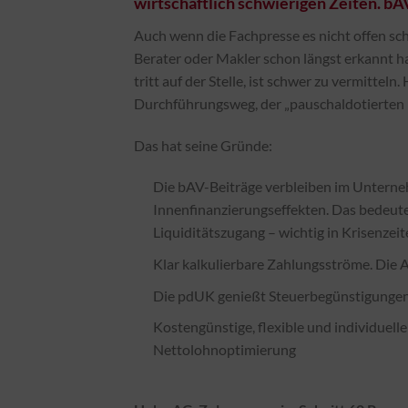
wirtschaftlich schwierigen Zeiten. bAV
Auch wenn die Fachpresse es nicht offen sch
Berater oder Makler schon längst erkannt h
tritt auf der Stelle, ist schwer zu vermitte
Durchführungsweg, der „pauschaldotierten U
Das hat seine Gründe:
Die bAV-Beiträge verbleiben im Unterne
Innenfinanzierungseffekten. Das bedeutet
Liquiditätszugang – wichtig in Krisenzeit
Klar kalkulierbare Zahlungsströme. Die 
Die pdUK genießt Steuerbegünstigungen 
Kostengünstige, flexible und individuelle
Nettolohnoptimierung