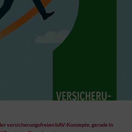
 der versicherungsfreien bAV-Konzepte, gerade in