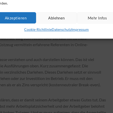
rden.
ahlungsflüsse.
Akzeptieren
Ablehnen
Mehr Infos
uf Erfolg umzustellen, sollte diese Punkte verinnerlichen bzw.
Cookie-Richtlinie
Datenschutz
Impressum
wechsel: weg vom reinen bAV-Verkauf hin zu mehr
üstzeug vermitteln erfahrene Referenten in Online-
sse verstehen und auch darstellen können. Das ist viel
. die Ausführungen oben. Kurz zusammengefasst: Die
n verzinsliches Darlehen. Dieses Darlehen setzt er sinnvoll
lehen oder zur Investition im Betrieb. Er muss mit den
en als er als Zins verspricht (kostenneutraler Break-even).
lären, dass er damit seinem Arbeitgeber etwas Gutes tut. Das
lbst mehr Arbeitsplatzsicherheit und der Arbeitgeber belohnt
mit hohen Zulagen. Und er muss aufzeigen, dass die Angestellte