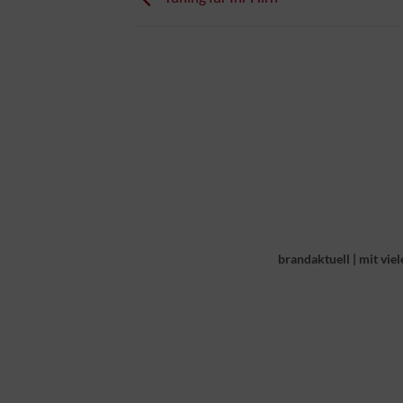
brandaktuell
|
mit viel