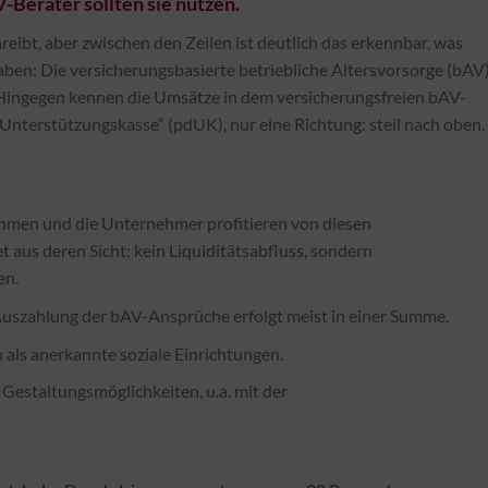
-Berater sollten sie nutzen.
reibt, aber zwischen den Zeilen ist deutlich das erkennbar, was
aben: Die versicherungsbasierte betriebliche Altersvorsorge (bAV
ln. Hingegen kennen die Umsätze in dem versicherungsfreien bAV-
nterstützungskasse“ (pdUK), nur eine Richtung: steil nach oben.
hmen und die Unternehmer profitieren von diesen
 aus deren Sicht: kein Liquiditätsabfluss, sondern
en.
Auszahlung der bAV-Ansprüche erfolgt meist in einer Summe.
als anerkannte soziale Einrichtungen.
 Gestaltungsmöglichkeiten, u.a. mit der