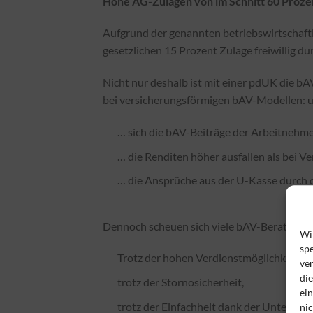
Hohe AG-Zulagen von im Schnitt 60 Proze
Aufgrund der genannten betriebswirtschaftl
gesetzlichen 15 Prozent Zulage freiwillig du
Nicht nur deshalb ist mit einer pdUK die bA
bei versicherungsförmigen bAV-Modellen: um 
… sich die bAV-Beiträge der Arbeitnehme
… die Renditen höher ausfallen als bei V
… die Ansprüche aus der U-Kasse durch 
Dennoch scheuen sich viele bAV-Berater, i
Wi
spe
Trotz der hohen Verdienstmöglichkeiten,
ve
di
trotz der Stornosicherheit,
ei
trotz der Einfachheit dank der Unterstüt
nic