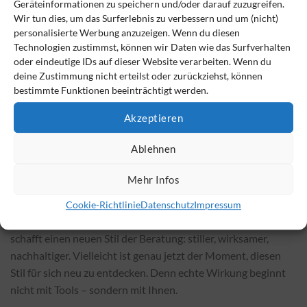
kann Freiraum schaffen. Automatisierte Analysen, smarte
Geräteinformationen zu speichern und/oder darauf zuzugreifen.
Wir tun dies, um das Surferlebnis zu verbessern und um (nicht)
Tools und digitale Assistenten helfen, den Lärm zu
personalisierte Werbung anzuzeigen. Wenn du diesen
reduzieren. Damit die Beraterin, der Berater, wieder das
Technologien zustimmst, können wir Daten wie das Surfverhalten
Wesentliche sehen kann: den Menschen gegenüber.
oder eindeutige IDs auf dieser Website verarbeiten. Wenn du
KI nimmt Ihnen nicht das Denken ab – aber das Rauschen
deine Zustimmung nicht erteilst oder zurückziehst, können
drumherum.
bestimmte Funktionen beeinträchtigt werden.
Akzeptieren
Der neue Beratungsstil: Bewusst & wirksam
Ablehnen
Die Rolle von Beratung wandelt sich. Weg vom reinen
Wissensgeber, hin zum Bewusstseinsverstärker. Menschen
Mehr Infos
brauchen heute keine weiteren Informationen – sie brauchen
Klarheit, Resonanz und echte Verbindung. Wer Intuition,
Cookie-Richtlinie
Datenschutz
Impressum
innere Ausrichtung und Technologie bewusst integriert,
schafft einen neuen Stil der Beratung: stiller, wirksamer,
nachhaltiger. Vielleicht ist genau jetzt der Moment, diesen
Stil für sich neu zu entdecken. Denn echte Wirkung beginnt
nicht mit Tools – sondern mit Ihnen.