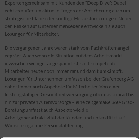
Experten gemeinsam mit Kunden den “Deep Dive”: Dabei
geht es außer um aktuelle Fragen der Absicherung auch um
strategische Pläne oder künftige Herausforderungen. Neben
den Risiken auf Unternehmensebene entwickeln sie auch
Lösungen für Mitarbeiter.
Die vergangenen Jahre waren stark vom Fachkräftemangel
geprägt. Auch wenn die Situation auf dem Arbeitsmarkt
inzwischen weniger angespannt ist, sind kompetente
Mitarbeiter heute noch immer rar und damit umkämpft.
Lösungen für Unternehmen umfassen bei der Grafenberg AG
daher immer auch Angebote für Mitarbeiter. Von einer
leistungsfähigen Gesundheitsversorgung über das Jobrad bis
hin zur privaten Altersvorsorge – eine zeitgemäße 360-Grad-
Beratung umfasst auch Aspekte wie die
Arbeitgeberattraktivität der Kunden und unterstützt auf
Wunsch sogar die Personalabteilung.