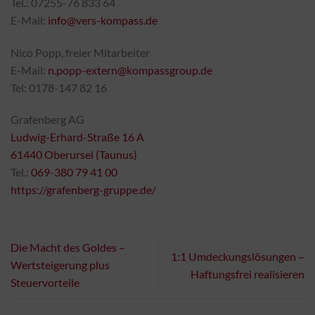
Tel.: 07255-76 833 64
E-Mail:
info@vers-kompass.de
Nico Popp, freier Mitarbeiter
E-Mail:
n.popp-extern@kompassgroup.de
Tel: 0178-147 82 16
Grafenberg AG
Ludwig-Erhard-Straße 16 A
61440 Oberursel (Taunus)
Tel.:
069-380 79 41 00
https://grafenberg-gruppe.de/
Die Macht des Goldes –
1:1 Umdeckungslösungen –
Wertsteigerung plus
Haftungsfrei realisieren
Steuervorteile