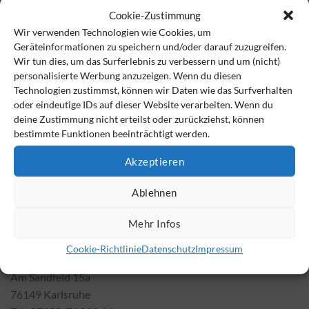
Entscheidern den Rücken freihalten
Cookie-Zustimmung
Zusätzlich kommt es bei einer ganzheitlichen Lösung für
Wir verwenden Technologien wie Cookies, um
Gewerbekunden darauf an, den Unternehmern oder
Geräteinformationen zu speichern und/oder darauf zuzugreifen.
Geschäftsführer zu ermöglichen, sich ganz auf den
Wir tun dies, um das Surferlebnis zu verbessern und um (nicht)
operativen Erfolg ihres Unternehmens zu fokussieren. Auf
personalisierte Werbung anzuzeigen. Wenn du diesen
Technologien zustimmst, können wir Daten wie das Surfverhalten
Wunsch sichert die Grafenberg AG nicht nur persönliche
oder eindeutige IDs auf dieser Website verarbeiten. Wenn du
Risiken von Geschäftsführern ab, sondern entwickelt auch
deine Zustimmung nicht erteilst oder zurückziehst, können
umfassende Lösungen zur Altersvorsorge, die tragfähig,
bestimmte Funktionen beeinträchtigt werden.
renditestark und nicht selten auch steuermindernd sind.
Akzeptieren
Nur wenn die Absicherung von Risiken, attraktive Angebote
Ablehnen
für Mitarbeiter und die sorgenfreie Zukunft von
Entscheidern zusammenkommen, ist ein Unternehmen
Mehr Infos
umfassend beraten.
Cookie-Richtlinie
Datenschutz
Impressum
Kompass Group Deutschland AG
Am Sandfeld 15a
76149 Karlsruhe