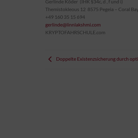
Gerlinde Köder (IHK §34c, d , f und i)
Themistokleous 12 8575 Pegeia – Coral Ba
+49 160 35 15 694
gerlinde@linnlakshmi.com
KRYPTOFAHRSCHULE.com
Doppelte Existenzsicherung durch op