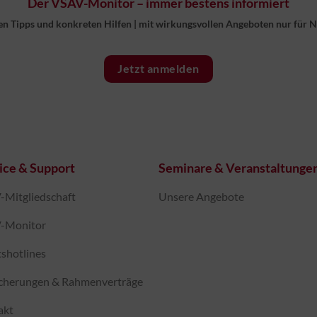
Der VSAV-Monitor – immer bestens informiert
en Tipps und konkreten Hilfen
|
mit wirkungsvollen Angeboten nur für 
Jetzt anmelden
ice & Support
Seminare & Veranstaltunge
Mitgliedschaft
Unsere Angebote
-Monitor
shotlines
icherungen & Rahmenverträge
akt