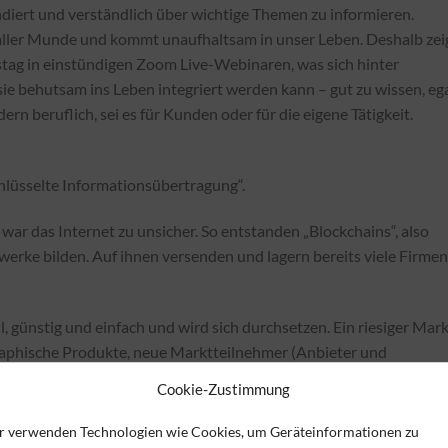
undiert und verständlich über wichtige Themen zu informieren.
n aller Munde und kommt unaufhaltsam in unser Leben. Deshalb zei
 in einstündigen Zoom Live-Webinaren, was sich hinter
sie behutsam ins Leben integriert werden kann – gut zu wissen, eg
rn beruflich, sei es für Kunden oder für die eigene Tätigkeit.
chlüsselte Informationsübertragung“.
war das Internet zu unsicher. So entstanden „Blockchains“, also
erke bilden. Auf ihnen versenden und lagern bereits viele Firmen
ll, günstig und einfach und wird sich durchsetzen. Ein riesiger Mar
aphische Produkte, neue Marktteilnehmer (Anbieter und
k.
Cookie-Zustimmung
r verwenden Technologien wie Cookies, um Geräteinformationen zu
hrifteinzug, Dauerauftrag, Onlinebanking, Geld- und Kreditkarte