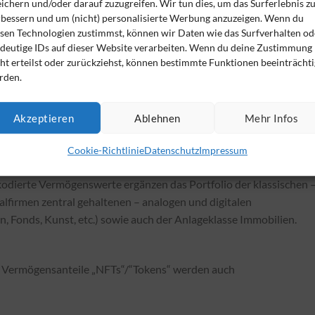
ichern und/oder darauf zuzugreifen. Wir tun dies, um das Surferlebnis z
h, Lohntüte und Papieraktien ersetzt. Nun ist die nächste
rbessern und um (nicht) personalisierte Werbung anzuzeigen. Wenn du
esen Technologien zustimmst, können wir Daten wie das Surfverhalten od
ens/NFTs sowie Blockchain-Transaktionen.
ndeutige IDs auf dieser Website verarbeiten. Wenn du deine Zustimmung
ht erteilst oder zurückziehst, können bestimmte Funktionen beeinträchti
iten wurden dank Internet und Onlineshopping integriert.
rden.
viele neue Produkte und private Anbieter.
 „digitales“ Geld. Tokenisierung ersetzt die klassische
Akzeptieren
Ablehnen
Mehr Infos
“). Staking, Minting und Trading kommen als Alternativen zu
Cookie-Richtlinie
Datenschutz
Impressum
e- oder sonstiger Handel ins Spiel.
 kodierte Vermögenswerte ergänzen das Portfolio der klassischen 
alfirmen zentral gehaltenen – analogen und digitalen
, Fonds, Kunst, etc.) sowie auch der Anlageklasse Immobilien.
. Vermögensanteile „NFTs“/“Tokens“ werden auch