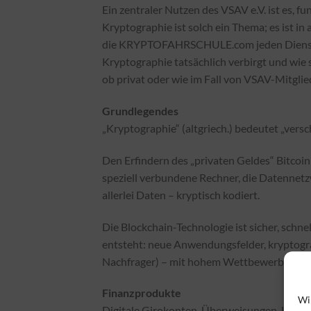
Ein zentraler Nutzen des VSAV e.V. ist es, f
Kryptographie ist solch ein Thema; es ist i
die KRYPTOFAHRSCHULE.com jeden Dienstag
Kryptographie tatsächlich verbirgt und wie 
ob privat oder wie im Fall von VSAV-Mitgliede
Grundlegendes
„Kryptographie“ (altgriech.) bedeutet „vers
Den Erfindern des „privaten Geldes“ Bitcoin 
speziell verbundene Rechner, die Datennetzw
allerlei Daten – kryptisch kodiert.
Die Blockchain-Technologie ist sicher, schne
entsteht: neue Anwendungsfelder, kryptogr
Nachfrager) – mit hohem Wettbewerbsdruc
Finanzprodukte
Wi
Digitale Girokonten, Überweisungen, Lastsc