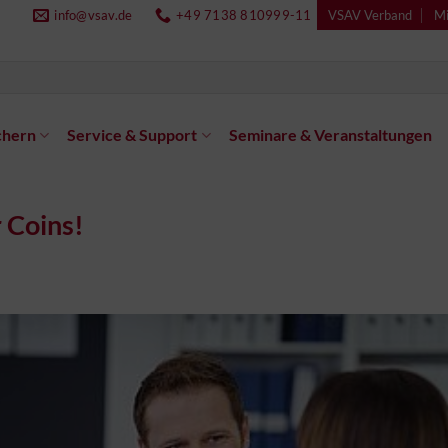
info@vsav.de
+49 7138 810999-11
VSAV Verband
Mi
chern
Service & Support
Seminare & Veranstaltungen
r Coins!