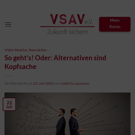
Zum
Inhalt
springen
Mein
Konto
VSAV Monitor Newsletter
So geht‘s! Oder: Alternativen sind
Kopfsache
Veröffentlicht am
22. Juli 2024
von
isabella.naumann
22
Juli