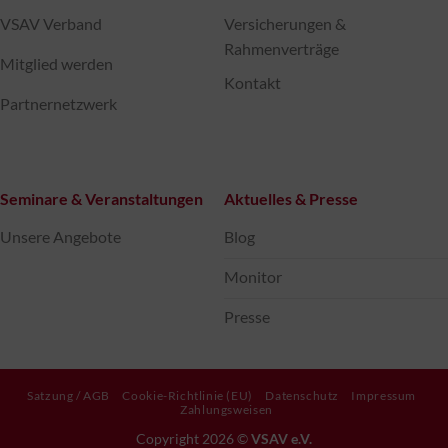
VSAV Verband
Versicherungen &
Rahmenverträge
Mitglied werden
Kontakt
Partnernetzwerk
Seminare & Veranstaltungen
Aktuelles & Presse
Unsere Angebote
Blog
Monitor
Presse
Satzung / AGB
Cookie-Richtlinie (EU)
Datenschutz
Impressum
Zahlungsweisen
Copyright 2026 ©
VSAV e.V.