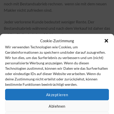
noch mit Bestandsabrieb rechnen. wenn sie mit dem neuen
Makler nicht zufrieden sind.
Jeder verlorene Kunde bedeutet weniger Rente. Der
Bestandsabrieb während und nach dem Verkauf ist daher das
größte Risiko bei einer Maklerrente.
Cookie-Zustimmung
Genau kalkulieren!
Wir verwenden Technologien wie Cookies, um
Geräteinformationen zu speichern und/oder darauf zuzugreifen.
Wer mit der „Maklerrente“ liebäugelt, sollte vorab gut
Wir tun dies, um das Surferlebnis zu verbessern und um (nicht)
personalisierte Werbung anzuzeigen. Wenn du diesen
durchrechnen, wieviel Geld er im Alter benötigt und ob das
Technologien zustimmst, können wir Daten wie das Surfverhalten
angebotene Modell das wirklich abdeckt. Denn die
oder eindeutige IDs auf dieser Website verarbeiten. Wenn du
Vergütung berechnet sich rein aus den Verträgen, die
deine Zustimmung nicht erteilst oder zurückziehst, können
courtagewirksam an den Verkäufer übermittelt wurden und
bestimmte Funktionen beeinträchtigt werden.
weiter bestehen. Keine Rente gibt es in der Regel für:
Akzeptieren
Honorare und Servicegebühren
Ablehnen
Abschlusscourtagen und Bestandscourtagen von