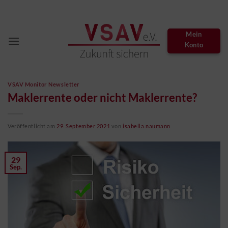
Zum
Inhalt
springen
Mein
Konto
VSAV Monitor Newsletter
Maklerrente oder nicht Maklerrente?
Veröffentlicht am
29. September 2021
von
isabella.naumann
29
Sep.