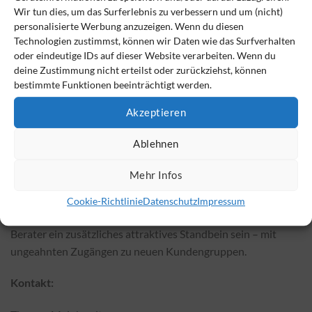
Wir tun dies, um das Surferlebnis zu verbessern und um (nicht)
Für Berater der Finanzdienstleistung eröffnen sich somit
personalisierte Werbung anzuzeigen. Wenn du diesen
neue Chancen für ein qualifiziertes Firmengeschäft und
Technologien zustimmst, können wir Daten wie das Surfverhalten
dauerhaftes Einkommen. Ein breit diversifiziertes
oder eindeutige IDs auf dieser Website verarbeiten. Wenn du
Fondsportfolio kann sowohl dem Unternehmen als auch
deine Zustimmung nicht erteilst oder zurückziehst, können
seinem Berater dauerhafte Erlöse verschaffen.
bestimmte Funktionen beeinträchtigt werden.
Akzeptieren
70 Prozent der Vermittler wollen sich verstärkt dem
Firmenkundengeschäft im Anlagenbereich widmen. So lautet
Ablehnen
das Ergebnis einer kürzlich erfolgten Erhebung der Ebase
Fondsbank.
Mehr Infos
Neben dem Firmen-Sachversicherungsgeschäft kann das
Cookie-Richtlinie
Datenschutz
Impressum
Firmenanlagengeschäft für hierfür besonders qualifizierte
Berater ein zusätzliches attraktives Standbein sein – mit
ungeahnten Zugängen zu neuen Kundengruppen.
Kontakt: