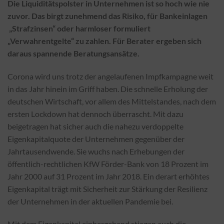
Die Liquiditätspolster in Unternehmen ist so hoch wie nie
zuvor. Das birgt zunehmend das Risiko, für Bankeinlagen
„Strafzinsen“ oder harmloser formuliert
„Verwahrentgelte“ zu zahlen. Für Berater ergeben sich
daraus spannende Beratungsansätze.
Corona wird uns trotz der angelaufenen Impfkampagne weit
in das Jahr hinein im Griff haben. Die schnelle Erholung der
deutschen Wirtschaft, vor allem des Mittelstandes, nach dem
ersten Lockdown hat dennoch überrascht. Mit dazu
beigetragen hat sicher auch die nahezu verdoppelte
Eigenkapitalquote der Unternehmen gegenüber der
Jahrtausendwende. Sie wuchs nach Erhebungen der
öffentlich-rechtlichen KfW Förder-Bank von 18 Prozent im
Jahr 2000 auf 31 Prozent im Jahr 2018. Ein derart erhöhtes
Eigenkapital trägt mit Sicherheit zur Stärkung der Resilienz
der Unternehmen in der aktuellen Pandemie bei.
Mit dem Eigenkapital einhergehend stiegen auch die