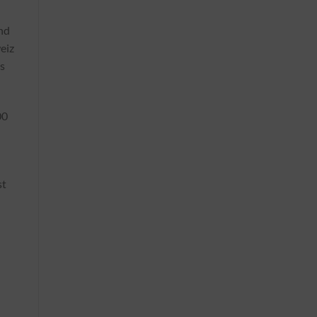
und
eiz
s
00
st