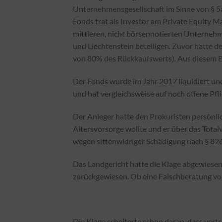
Unternehmensgesellschaft im Sinne von § 5
Fonds trat als Investor am Private Equity Ma
mittleren, nicht börsennotierten Unterneh
und Liechtenstein beteiligen. Zuvor hatte d
von 80% des Rückkaufswerts). Aus diesem Er
Der Fonds wurde im Jahr 2017 liquidiert und
und hat vergleichsweise auf noch offene Pfli
Der Anleger hatte den Prokuristen persönlic
Altersvorsorge wollte und er über das Totalv
wegen sittenwidriger Schädigung nach § 82
Das Landgericht hatte die Klage abgewiesen
zurückgewiesen. Ob eine Falschberatung vor
Die Klage scheiterte schon daran, dass ver