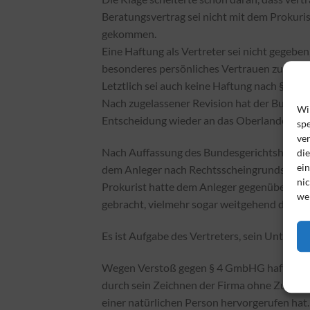
Beratungsvertrag sei nicht mit dem Prokuri
gekommen.
Eine Haftung als Vertreter sei nicht gegebe
besonderes persönliches Vertrauen zum Pro
Letztlich sei auch keine Haftung nach § 82
Nach zugelassener Revision hat der Bundes
Wi
Entscheidung wieder an das Oberlandesgeri
spe
ve
Nach Auffassung des Bundesgerichtshofs ist
di
ei
dem Anleger nach Rechtsscheingrundsätzen 
nic
Prokurist hatte dem Anleger gegenüber die
we
gebracht, vielmehr sogar weitgehend den Re
Es ist Aufgabe des Vertreters, sein Untern
Wegen Verstoß gegen § 4 GmbHG haftet der 
durch sein Zeichnen der Firma ohne Zusatz 
einer natürlichen Person hervorgerufen hat. 