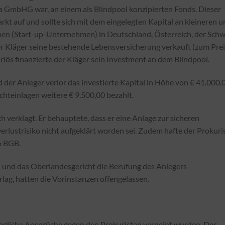
a GmbHG war, an einem als Blindpool konzipierten Fonds. Dieser
rkt auf und sollte sich mit dem eingelegten Kapital an kleineren 
men (Start-up-Unternehmen) in Deutschland, Österreich, der Schw
er Kläger seine bestehende Lebensversicherung verkauft (zum Prei
lös finanzierte der Kläger sein Investment an dem Blindpool.
 der Anleger verlor das investierte Kapital in Höhe von € 41.000,
chteinlagen weitere € 9.500,00 bezahlt.
h verklagt. Er behauptete, dass er eine Anlage zur sicheren
erlustrisiko nicht aufgeklärt worden sei. Zudem hafte der Prokuri
6 BGB.
 und das Oberlandesgericht die Berufung des Anlegers
lag, hatten die Vorinstanzen offengelassen.
tragliche Ansprüche gegen den Prokuristen verneint wurden. Der