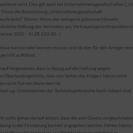
zeichnet wird. Dies gilt auch bei Unternehmensgesellschaften („U
r Firma die Bezeichnung „Unternehmergesellschaft
beschränkt)“ führen. Wenn der zwingend gebotene Hinweis
sönliche Haftung des Vertreters aus Vertrauensgesichtspunkten i
Januar 2022 – III ZR 210/20 –)
isse kannte oder kennen musste und ob dies für den Anleger ein
gericht aufklären.
auf hingewiesen, dass in Bezug auf die Haftung wegen
s Oberlandesgerichts, dass von Seiten des Klägers hierzu nicht
es nicht frei von Bedenken ist.
n Start-up-Unternehmen der Technologiebranche hoch riskant sind.
ritt sollte genau darauf achten, dass die vom Gesetz vorgeschrieb
ung in der Firmierung korrekt angegeben werden. Fehlen hierzu
he Haftung des Vertreters aus Rechtsscheingrundsätzen in