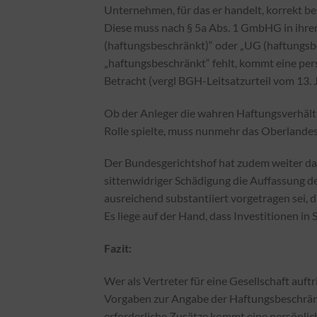
Unternehmen, für das er handelt, korrekt be
Diese muss nach § 5a Abs. 1 GmbHG in ihre
(haftungsbeschränkt)“ oder „UG (haftungs
„haftungsbeschränkt“ fehlt, kommt eine per
Betracht (vergl BGH-Leitsatzurteil vom 13. 
Ob der Anleger die wahren Haftungsverhältn
Rolle spielte, muss nunmehr das Oberlandes
Der Bundesgerichtshof hat zudem weiter dar
sittenwidriger Schädigung die Auffassung de
ausreichend substantiiert vorgetragen sei, di
Es liege auf der Hand, dass Investitionen i
Fazit:
Wer als Vertreter für eine Gesellschaft auft
Vorgaben zur Angabe der Haftungsbeschränk
erforderliche Zusätze kommt eine persönlic