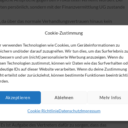
sten persönlich, sondern mit der Finanzvermittlung UG zustande
n, da über das normale Verhandlungsvertrauen hinaus kein
kuristen bestand.
Cookie-Zustimmung
6 BGB mangels Darlegung eines sittenwidrigen Verhaltens begründe
gerichtshof den Rechtsstreit zur neuen Verhandlung und
r verwenden Technologien wie Cookies, um Geräteinformationen zu
cht zurückverwiesen.
ichern und/oder darauf zuzugreifen. Wir tun dies, um das Surferlebnis z
rbessern und um (nicht) personalisierte Werbung anzuzeigen. Wenn du
 nicht auszuschließen, dass der Prokurist der Finanzvermittlung
esen Technologien zustimmst, können wir Daten wie das Surfverhalten od
ndeutige IDs auf dieser Website verarbeiten. Wenn du deine Zustimmung
gemäß §§ 311 Abs. 2 und 3, 179 BGB (analog) persönlich haftet. 
ht erteilst oder zurückziehst, können bestimmte Funktionen beeinträchti
 Haftungsbeschränkung der Gesellschaft nicht zum Ausdruck
rden.
chtsformzusatz „UG“ nicht geführt.
ehmen korrekt zu bezeichnen
Akzeptieren
Ablehnen
Mehr Infos
Prokurist daher womöglich persönlich analog § 179 BGB, da er
Cookie-Richtlinie
Datenschutz
Impressum
das berechtigte Vertrauen des Anlegers auf die Haftung mindeste
Es ist Aufgabe des Vertreters dafür zu sorgen, dass das