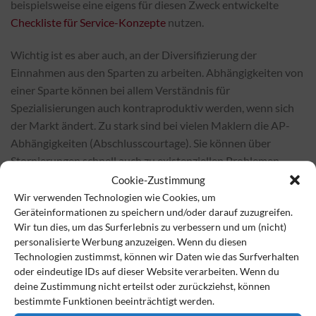
beispielsweise eine eigens für diesen Zweck entwickelte
Checkliste für Service-Konzepte
nutzen.
Wichtig ist es aber auch, an der Diversifizierung der
Einnahmen aus den Sparten zu arbeiten. Abhängigkeiten von
einer Sparte können bei allem Verständnis für
Spezialisierungen auch kontraproduktiv werden, wenn sich
der Markt ändert. Zu stark sind bei vielen Maklern die AP-
Abhängigkeiten (Abschlusscourtage). Sie können über
Stornierungen schnell auch zu existenziellen Problemen
führen – nicht beim Kunden, aber beim Makler.
Cookie-Zustimmung
Wir verwenden Technologien wie Cookies, um
Versicherungsvermittler sind gut beraten, wenn sie einmal
Geräteinformationen zu speichern und/oder darauf zuzugreifen.
Wir tun dies, um das Surferlebnis zu verbessern und um (nicht)
genauer das einfache System von
diPAY für die Erstellung
personalisierte Werbung anzuzeigen. Wenn du diesen
von Honorar- und Servicevereinbarungen
und deren
Technologien zustimmst, können wir Daten wie das Surfverhalten
Inkassoleistungen für Makler anzusehen. Sie werden ein Tool
oder eindeutige IDs auf dieser Website verarbeiten. Wenn du
14 Tage kostenfrei prüfen können, was ihnen den Weg zur
deine Zustimmung nicht erteilst oder zurückziehst, können
Diversifizierung Ihrer Einnahmen erleichtern kann.
bestimmte Funktionen beeinträchtigt werden.