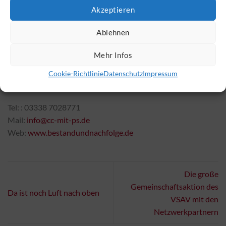
Akzeptieren
Kontakt:
Ablehnen
Dr. Peter Schmidt
Consulting & Coaching –
Mehr Infos
Unternehmensberatung mit dem PLUS
Wandlitzer Chaussee 9A
Cookie-Richtlinie
Datenschutz
Impressum
16321 Bernau bei Berlin
Tel: : 03338 7028771
Mail:
info@cc-mit-ps.de
Web:
www.bestandundnachfolge.de
Die große
Gemeinschaftsaktion des
Da ist noch Luft nach oben
VSAV mit den
Netzwerkpartnern