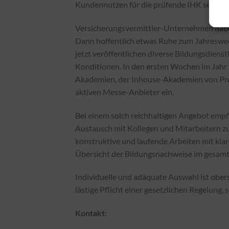
Kundennutzen für die prüfende IHK selbstve
Versicherungsvermittler-Unternehmen haben
Dann hoffentlich etwas Ruhe zum Jahreswech
jetzt veröffentlichen diverse Bildungsdiens
Konditionen. In den ersten Wochen im Jahr t
Akademien, der Inhouse-Akademien von Pro
aktiven Messe-Anbieter ein.
Bei einem solch reichhaltigen Angebot empfi
Austausch mit Kollegen und Mitarbeitern z
konstruktive und laufende Arbeiten mit klar
Übersicht der Bildungsnachweise im gesamt
Individuelle und adäquate Auswahl ist ober
lästige Pflicht einer gesetzlichen Regelung,
Kontakt: