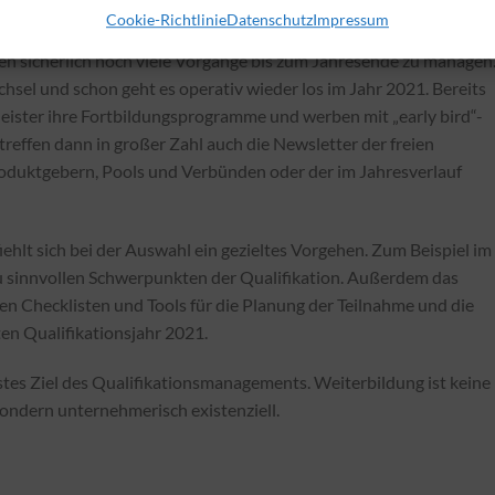
rständlicher.
Cookie-Richtlinie
Datenschutz
Impressum
 sicherlich noch viele Vorgänge bis zum Jahresende zu managen
sel und schon geht es operativ wieder los im Jahr 2021. Bereits
tleister ihre Fortbildungsprogramme und werben mit „early bird“-
reffen dann in großer Zahl auch die Newsletter der freien
duktgebern, Pools und Verbünden oder der im Jahresverlauf
ehlt sich bei der Auswahl ein gezieltes Vorgehen. Zum Beispiel im
u sinnvollen Schwerpunkten der Qualifikation. Außerdem das
en Checklisten und Tools für die Planung der Teilnahme und die
en Qualifikationsjahr 2021.
stes Ziel des Qualifikationsmanagements. Weiterbildung ist keine
 sondern unternehmerisch existenziell.