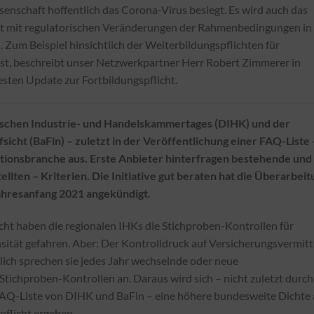
ssenschaft hoffentlich das Corona-Virus besiegt. Es wird auch das
neut mit regulatorischen Veränderungen der Rahmenbedingungen in
Zum Beispiel hinsichtlich der Weiterbildungspflichten für
ist, beschreibt unser Netzwerkpartner Herr Robert Zimmerer in
ten Update zur Fortbildungspflicht.
schen Industrie- und Handelskammertages (DIHK) und der
sicht (BaFin) – zuletzt in der Veröffentlichung einer FAQ-Liste 
ationsbranche aus. Erste Anbieter hinterfragen bestehende und
llten – Kriterien. Die Initiative gut beraten hat die Überarbeit
ahresanfang 2021 angekündigt.
cht haben die regionalen IHKs die Stichproben-Kontrollen für
nsität gefahren. Aber: Der Kontrolldruck auf Versicherungsvermitt
ich sprechen sie jedes Jahr wechselnde oder neue
Stichproben-Kontrollen an. Daraus wird sich – nicht zuletzt durch
 FAQ-Liste von DIHK und BaFin – eine höhere bundesweite Dichte
flicht ergeben.