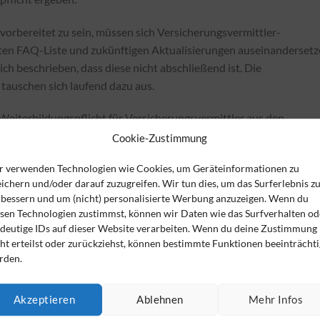
vorbereitet zu sein, müssen sich Versicherungsvermittler-
hten FAQ-Liste und zukünftigen Aktualisierungen auseinandersetz
h beschrieben, dass diese nicht abschließend ist. Die
tauschen sich laufend dazu aus.
 Weiterbildungspflicht für Versicherungsvermittler aus den
 die nationale Gesetzgebung begründet. Es ist in diesen Regelung
Cookie-Zustimmung
in 2021 – eine Evaluierung der Regelungen vorzunehmen ist.
r verwenden Technologien wie Cookies, um Geräteinformationen zu
e Bewertung und eventuelle Fortentwicklung zuarbeiten.
ichern und/oder darauf zuzugreifen. Wir tun dies, um das Surferlebnis z
rbessern und um (nicht) personalisierte Werbung anzuzeigen. Wenn du
esen Technologien zustimmst, können wir Daten wie das Surfverhalten od
ndeutige IDs auf dieser Website verarbeiten. Wenn du deine Zustimmung
 Aufgabe des Versicherungsvermittler-Unternehmens. Also für
ht erteilst oder zurückziehst, können bestimmte Funktionen beeinträchti
 Weiterbildungspflicht benannt sind. Strategisch betrachtet, aber
rden.
Unternehmen tätigen Personen im Kontext der Gegebenheiten
ppen) und unternehmerisch/fachlicher Ziele. Wenn diese Prägung
Akzeptieren
Ablehnen
Mehr Infos
ichen Weiterbildungspflicht zu Versicherungsvermittler-Bezug und