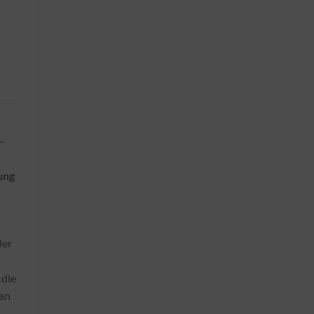
–
ung
ler
 die
 an