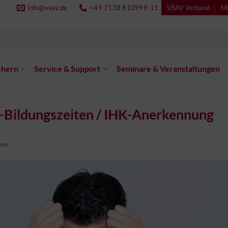
info@vsav.de
+49 7138 810999-11
VSAV Verband
Mi
chern
Service & Support
Seminare & Veranstaltungen
-Bildungszeiten / IHK-Anerkennung
ann