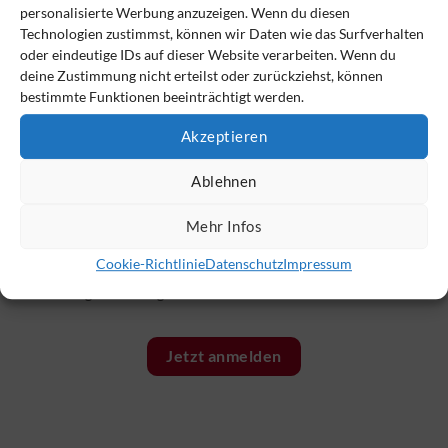
personalisierte Werbung anzuzeigen. Wenn du diesen
Technologien zustimmst, können wir Daten wie das Surfverhalten
oder eindeutige IDs auf dieser Website verarbeiten. Wenn du
deine Zustimmung nicht erteilst oder zurückziehst, können
bestimmte Funktionen beeinträchtigt werden.
Akzeptieren
Ablehnen
Mehr Infos
Der VSAV-Monitor – immer bestens informiert
Cookie-Richtlinie
Datenschutz
Impressum
brandaktuell
|
mit vielen Tipps und konkreten Hilfen
|
mit
wirkungsvollen Angeboten nur für Newsletter-Abonnenten
Jetzt anmelden