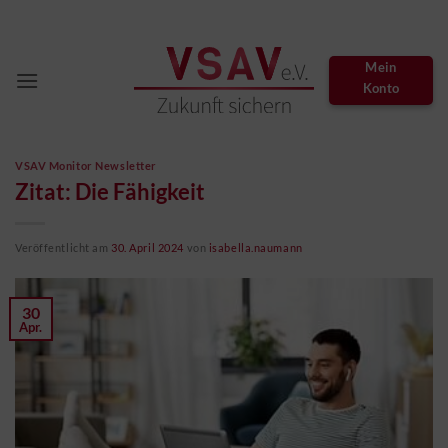
Zum
Inhalt
springen
Mein
Konto
VSAV Monitor Newsletter
Zitat: Die Fähigkeit
Veröffentlicht am
30. April 2024
von
isabella.naumann
30
Apr.