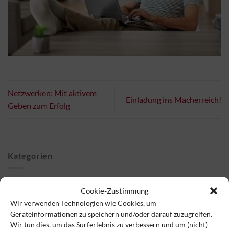
Netzwerken: Mit aktivem
Einladung ins Macherreich!
Geben zum Erfolg
Kategorien
Blog
(50)
Cookie-Zustimmung
Wir verwenden Technologien wie Cookies, um
VSAV Monitor Newsletter
(288)
Geräteinformationen zu speichern und/oder darauf zuzugreifen.
Wir tun dies, um das Surferlebnis zu verbessern und um (nicht)