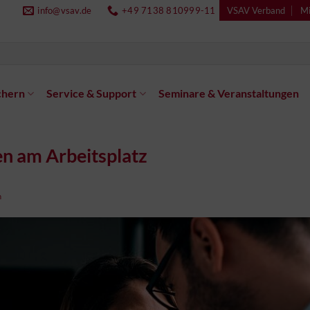
info@vsav.de
+49 7138 810999-11
VSAV Verband
Mi
chern
Service & Support
Seminare & Veranstaltungen
en am Arbeitsplatz
n