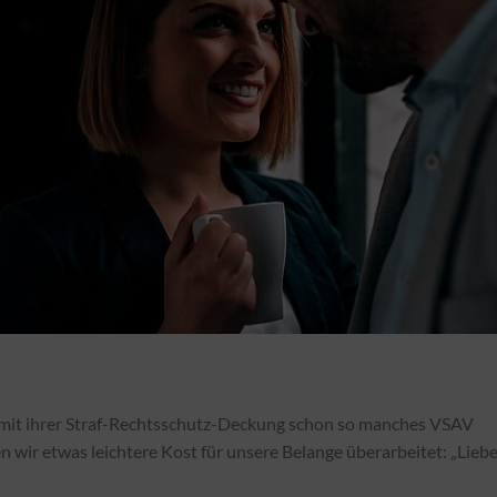
 mit ihrer Straf-Rechtsschutz-Deckung schon so manches VSAV
n wir etwas leichtere Kost für unsere Belange überarbeitet: „Lieb