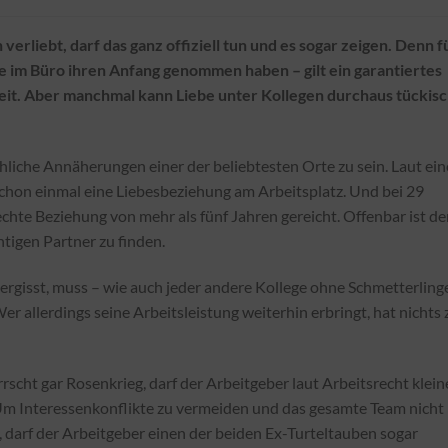
verliebt, darf das ganz offiziell tun und es sogar zeigen. Denn f
e im Büro ihren Anfang genommen haben – gilt ein garantiertes
keit. Aber manchmal kann Liebe unter Kollegen durchaus tückis
liche Annäherungen einer der beliebtesten Orte zu sein. Laut ein
schon einmal eine Liebesbeziehung am Arbeitsplatz. Und bei 29
echte Beziehung von mehr als fünf Jahren gereicht. Offenbar ist de
htigen Partner zu finden.
 vergisst, muss – wie auch jeder andere Kollege ohne Schmetterling
 allerdings seine Arbeitsleistung weiterhin erbringt, hat nichts 
rrscht gar Rosenkrieg, darf der Arbeitgeber laut Arbeitsrecht klein
m Interessenkonflikte zu vermeiden und das gesamte Team nicht
 darf der Arbeitgeber einen der beiden Ex-Turteltauben sogar