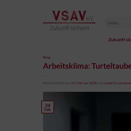
Zum
Inhalt
springen
Zukunft si
Blog
Arbeitsklima: Turteltaub
Veröffentlicht am
24. Februar 2020
von
isabella.nauman
24
Feb.