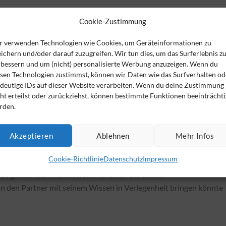
Cookie-Zustimmung
r verwenden Technologien wie Cookies, um Geräteinformationen zu
hältnis seitens der Liebenden gegenüber dem Arbeitgeber besteht
ichern und/oder darauf zuzugreifen. Wir tun dies, um das Surferlebnis z
s. Die bemerken die Turtelei eh schneller als es manchen lieb ist.
rbessern und um (nicht) personalisierte Werbung anzuzeigen. Wenn du
esen Technologien zustimmst, können wir Daten wie das Surfverhalten od
 Chef recht früh einzuweihen, um Mobbing, Tratsch, Flurfunk und
ndeutige IDs auf dieser Website verarbeiten. Wenn du deine Zustimmung
s sogar von Vorteil sein, sich frühzeitig zu outen, denn wie will m
ht erteilst oder zurückziehst, können bestimmte Funktionen beeinträchti
ub zur selben Zeit wie der Kollege nehmen möchte? Und wer weiß,
rden.
auch die Vorteile einer frischen Büroliebe: Nämlich eine nachweislic
 mindestens zwei Mitarbeitern.
Akzeptieren
Ablehnen
Mehr Infos
wer bis unmöglich, Beruf und Privatleben zu trennen. Doch für bei
Cookie-Richtlinie
Datenschutz
Impressum
ird nicht mit ins Büro getragen und anders herum werden
h geteilt. Zumindest, wenn für einen der beiden
 den Partner mit seinem Wissen in Verlegenheit bringen könnte