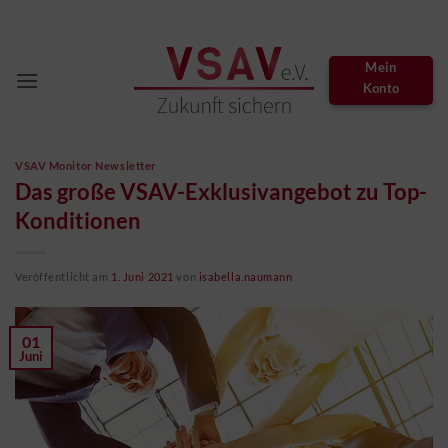
Zum
Inhalt
springen
Mein
Konto
VSAV Monitor Newsletter
Das große VSAV-Exklusivangebot zu Top-
Konditionen
Veröffentlicht am
1. Juni 2021
von
isabella.naumann
01
Juni