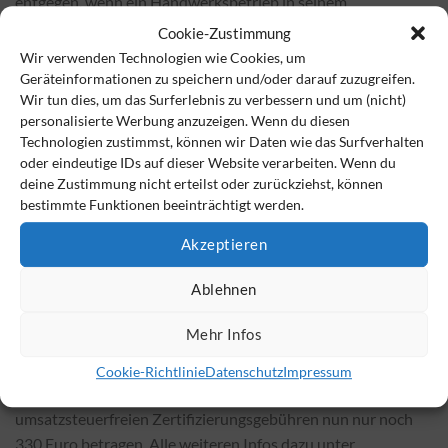
entgegen, wenn ein Handwerksbetrieb in seinem
Preisangebot mit der für ihn zuständigen Norm wirbt, ein
Cookie-Zustimmung
Unternehmen seinem Produkt ein oder sogar mehrere
Wir verwenden Technologien wie Cookies, um
Normsiegel aufklebt und wir erwarten regelrecht, das
Geräteinformationen zu speichern und/oder darauf zuzugreifen.
Wir tun dies, um das Surferlebnis zu verbessern und um (nicht)
sicherheitsrelevante Prozesse, Maschinen oder Bauten einer
personalisierte Werbung anzuzeigen. Wenn du diesen
oder mehrerer Normen folgen.
Technologien zustimmst, können wir Daten wie das Surfverhalten
oder eindeutige IDs auf dieser Website verarbeiten. Wenn du
Der Zertifizierer auf die korrekte Anwendung der DIN-Norm
deine Zustimmung nicht erteilst oder zurückziehst, können
77230, das DEFINO-Institut, führt online die
bestimmte Funktionen beeinträchtigt werden.
Zertifizierungsprüfung durch und stattet die Berater*innen
Akzeptieren
mit Zertifikaten, Siegeln u.v.m. aus, damit Sie Ihren neuen
Anspruch an Qualität und Neutralität auch glaubwürdig und
Ablehnen
kraftvoll gegenüber Ihren Kunden und Noch-nicht-Kunden
sichtbar machen können.
Mehr Infos
Im Rahmen dieser Sonderpreisaktion gewährt DEFINO einen
Cookie-Richtlinie
Datenschutz
Impressum
Preisnachlass von 13 Prozent, so dass die
umsatzsteuerfreien Zertifizierungsgebühren nun nur noch
330 Euro betragen. Alle weiteren Infos dazu unter