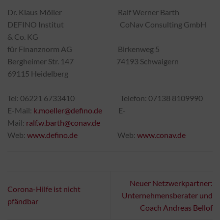
Dr. Klaus Möller Ralf Werner Barth
DEFINO Institut CoNav Consulting GmbH
& Co. KG
für Finanznorm AG Birkenweg 5
Bergheimer Str. 147 74193 Schwaigern
69115 Heidelberg
Tel: 06221 6733410 Telefon: 07138 8109990
E-Mail:
k.moeller@defino.de
E-
Mail:
ralf.w.barth@conav.de
Web:
www.defino.de
Web:
www.conav.de
Neuer Netzwerkpartner:
Corona-Hilfe ist nicht
Unternehmensberater und
pfändbar
Coach Andreas Bellof