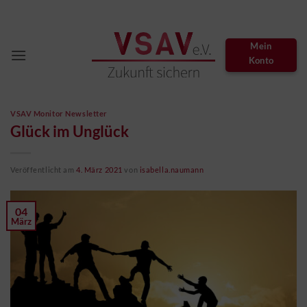
Zum
Inhalt
springen
Mein
Konto
VSAV Monitor Newsletter
Glück im Unglück
Veröffentlicht am
4. März 2021
von
isabella.naumann
04
März