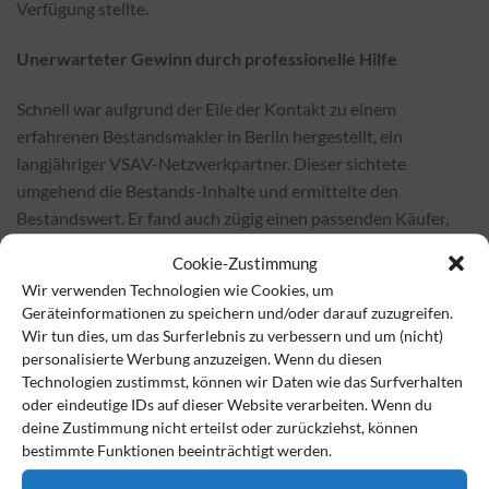
Verfügung stellte.
Unerwarteter Gewinn durch professionelle Hilfe
Schnell war aufgrund der Eile der Kontakt zu einem
erfahrenen Bestandsmakler in Berlin hergestellt, ein
langjähriger VSAV-Netzwerkpartner. Dieser sichtete
umgehend die Bestands-Inhalte und ermittelte den
Bestandswert. Er fand auch zügig einen passenden Käufer,
der den Bestand ohne Umschweife sogar zum doppelten
Cookie-Zustimmung
Preis des ermittelten Wertes übernahm.
Wir verwenden Technologien wie Cookies, um
Geräteinformationen zu speichern und/oder darauf zuzugreifen.
Was für ein Glück für die Familie, die eh schon geschockt und
Wir tun dies, um das Surferlebnis zu verbessern und um (nicht)
finanziell hart getroffen war! Sie erhielt nun das das fast 20-
personalisierte Werbung anzuzeigen. Wenn du diesen
fache des Preises, für den sie den Kundenstamm ursprünglich
Technologien zustimmst, können wir Daten wie das Surfverhalten
hatte abstoßen wollen..
oder eindeutige IDs auf dieser Website verarbeiten. Wenn du
deine Zustimmung nicht erteilst oder zurückziehst, können
bestimmte Funktionen beeinträchtigt werden.
Das Beispiel zeigt, wie wichtig Erfahrung, eine professionelle
Arbeit und eine sehr gute Vernetzung im Markt sind. Die