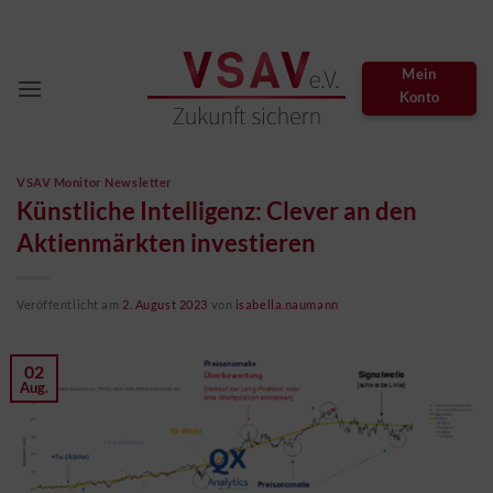
Zum
Inhalt
springen
Mein
Konto
VSAV Monitor Newsletter
Künstliche Intelligenz: Clever an den
Aktienmärkten investieren
Veröffentlicht am
2. August 2023
von
isabella.naumann
02
Aug.