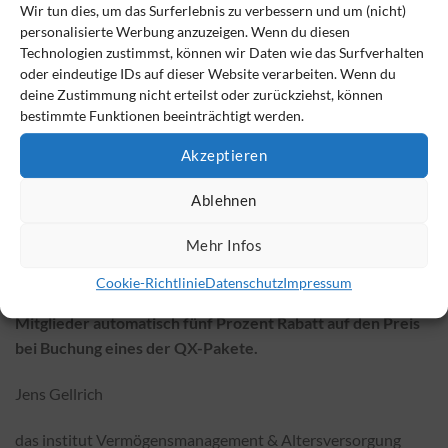
Darstellung
Wir tun dies, um das Surferlebnis zu verbessern und um (nicht)
personalisierte Werbung anzuzeigen. Wenn du diesen
Technologien zustimmst, können wir Daten wie das Surfverhalten
Siehe Abbildung 3
: Renditen des
QX Analytics-
oder eindeutige IDs auf dieser Website verarbeiten. Wenn du
Aktienportfolios
auf Einzeltitelebene (Zeitraum s. Abb. 2) |
deine Zustimmung nicht erteilst oder zurückziehst, können
Quelle: Eigene Darstellung
bestimmte Funktionen beeinträchtigt werden.
Investoren können sich zum eigenen Portfoliomanager
Akzeptieren
entwickeln, bestehende Portfolios überprüfen oder
Ablehnen
Anlageempfehlungen einer kritischen Analyse unterziehen.
Mehr Infos
Weitergehende Informationen finden Interessierte auf der
Website von QX Analytics
auf
https://www.qx-analytics.de
.
Cookie-Richtlinie
Datenschutz
Impressum
Bei Eingabe des Rabattcodes VSAV erhalten VSAV-
Mitglieder automatisch fünf Prozent Rabatt auf den Preis
bei Buchung eines der QX-Pakete.
Jens Gellrich
das institut Vermögensmanagement & Altersversorgung