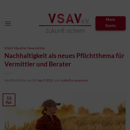
Zum
Inhalt
springen
Mein
Konto
VSAV Monitor Newsletter
Nachhaltigkeit als neues Pflichtthema für
Vermittler und Berater
Veröffentlicht am
15. April 2021
von
isabella.naumann
15
Apr.