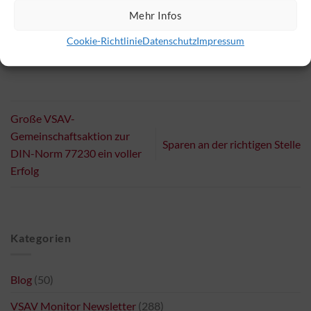
Hegelstr. 14
Mehr Infos
53177 Bonn
Cookie-Richtlinie
Datenschutz
Impressum
Web:
www.confee.de
Große VSAV-
Gemeinschaftsaktion zur
Sparen an der richtigen Stelle
DIN-Norm 77230 ein voller
Erfolg
Kategorien
Blog
(50)
VSAV Monitor Newsletter
(288)