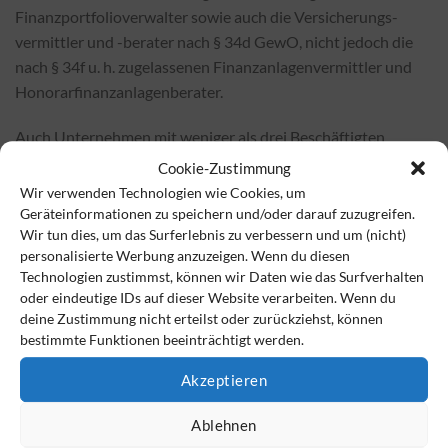
Finanzportfolioverwalter sowie auch die Versicherungs-
vermittler und -berater nach § 34d GewO, nicht jedoch die
nach § 34f u. h. zugelassenen Finanzanlagenvermittler und
Honorarfinanzanlagenberater.
Auch Unternehmen mit weniger als drei Beschäftigten
werden durch die Verordnung nicht erfasst.
Cookie-Zustimmung
Wir verwenden Technologien wie Cookies, um
Es empfiehlt sich jedoch, für alle Makler und Vermittler einen
Geräteinformationen zu speichern und/oder darauf zuzugreifen.
entsprechenden Hinweis auf ihrer Website anzubringen, der
Wir tun dies, um das Surferlebnis zu verbessern und um (nicht)
personalisierte Werbung anzuzeigen. Wenn du diesen
die Vorgaben der Verordnung an die Transparenz im Umgang
Technologien zustimmst, können wir Daten wie das Surfverhalten
mit Nachhaltigkeitskriterien in der Beratung und Vermittlung
oder eindeutige IDs auf dieser Website verarbeiten. Wenn du
erfüllt.
deine Zustimmung nicht erteilst oder zurückziehst, können
bestimmte Funktionen beeinträchtigt werden.
Kontakt:
Akzeptieren
Thomas Meinhardt
con.fee AG
Ablehnen